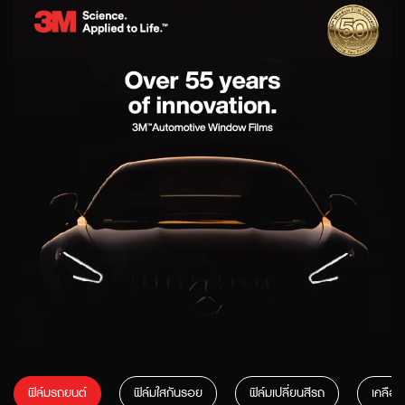
ฟิล์มรถยนต์
ฟิล์มใสกันรอย
ฟิล์มเปลี่ยนสีรถ
เคลือบ