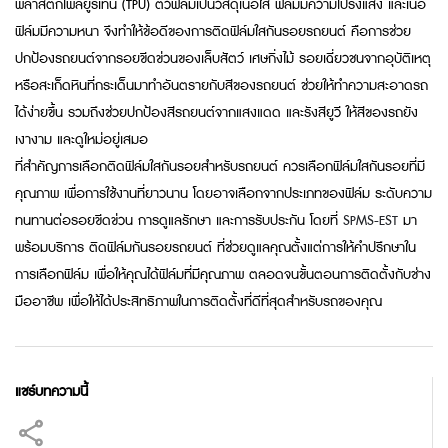
พลาสติกโพลียูรีเทน (TPU) ตัวฟิล์มเป็นวัสดุเนื้อใส ฟิล์มมีความโปร่งแสง และเนื้อ
ฟิล์มมีความหนา จึงทำให้ข้อดีของการติดฟิล์มใสกันรอยรถยนต์ คือการช่วย
ปกป้องรถยนต์จากรอยขีดข่วนของเล็บสัตว์ เศษกิ่งไม้ รอยเฉี่ยวชนจากอุบัติเหตุ
หรือสะเก็ดหินที่กระเด็นมาทำอันตรายกับสีของรถยนต์ ช่วยให้ทำความสะอาดรถ
ได้ง่ายขึ้น รวมถึงช่วยปกป้องสีรถยนต์จากแสงแดด และรังสียูวี ให้สีของรถยัง
เงางาม และดูใหม่อยู่เสมอ
ที่สำคัญการเลือกติดฟิล์มใสกันรอยสำหรับรถยนต์ ควรเลือกฟิล์มใสกันรอยที่มี
คุณภาพ เพื่อการใช้งานที่ยาวนาน โดยอาจเลือกจากประเภทของฟิล์ม ระดับความ
ทนทานต่อรอยขีดข่วน การดูแลรักษา และการรับประกัน โดยที่
SPMS-EST
มา
พร้อมบริการ ติดฟิล์มกันรอยรถยนต์ ที่ช่วยดูแลคุณตั้งแต่การให้คำปรึกษาใน
การเลือกฟิล์ม เพื่อให้คุณได้ฟิล์มที่มีคุณภาพ ตลอดจนขั้นตอนการติดตั้งกับช่าง
มืออาชีพ เพื่อให้ได้ประสิทธิภาพในการติดตั้งที่ดีที่สุดสำหรับรถของคุณ
แชร์บทความนี้