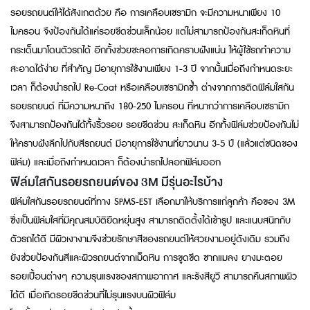
รอยรถยนต์ให้ได้สังเกตด้วย คือ การเคลือบเซรามิก จะมีความหนาเพียง 10
ไมครอน จึงป้องกันได้แค่รอยขีดข่วนเล็กน้อย แต่ไม่สามารถป้องกันสะเก็ดหินที่
กระเด็นมาโดนตัวรถได้ อีกทั้งช่วยชะลอการเกิดคราบฝังแน่น ให้ผู้ใช้รถทำความ
สะอาดได้ง่าย ที่สำคัญ มีอายุการใช้งานเพียง 1-3 ปี จากนั้นเมื่อถึงกำหนดระยะ
เวลา ก็ต้องนำรถไป Re-Coat หรือเคลือบเซรามิกซ้ำ ต่างจากการติดฟิล์มใสกัน
รอยรถยนต์ ที่มีความหนาถึง 180-250 ไมครอน ที่หนากว่าการเคลือบเซรามิก
จึงสามารถป้องกันได้ทั้งริ้วรอย รอยขีดข่วน สะเก็ดหิน อีกทั้งฟิล์มช่วยป้องกันไม่
ให้คราบฝังลึกไปกับสีรถยนต์ มีอายุการใช้งานที่ยาวนาน 3-5 ปี (แล้วแต่ชนิดของ
ฟิล์ม) และเมื่อถึงกำหนดเวลา ก็ต้องนำรถไปลอกฟิล์มออก
ฟิล์มใสกันรอยรถยนต์ของ 3M มีรุ่นอะไรบ้าง
ฟิล์มใสกันรอยรถยนต์ที่ทาง SPMS-EST เลือกมาให้บริการแก่ลูกค้า คือของ 3M
ซึ่งเป็นฟิล์มใสที่มีคุณสมบัติยืดหยุ่นสูง สามารถติดตั้งได้เข้ารูป และแนบสนิทกับ
ตัวรถได้ดี มีผิวเงางามจึงช่วยรักษาสีของรถยนต์ให้สวยงามอยู่ดังเดิม รวมถึง
ยังช่วยป้องกันสีและผิวรถยนต์จากเม็ดหิน การขูดขีด ซากแมลง ยางมะตอย
รอยเปื้อนต่างๆ ความรุนแรงของสภาพอากาศ และรังสียูวี สามารถคืนสภาพผิว
ได้ดี เมื่อเกิดรอยขีดข่วนที่ไม่รุนแรงบนผิวฟิล์ม