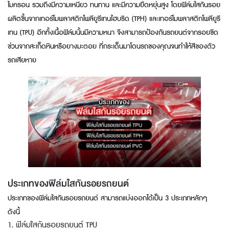
ไมครอน รวมถึงมีความเหนียว ทนทาน และมีความยืดหยุ่นสูง โดยฟิล์มใสกันรอย
ผลิตขึ้นจากเทอร์โมพลาสติกโพลียูรีเทนไฮบริด (TPH) และเทอร์โมพลาสติกโพลียูรี
เทน (TPU) อีกทั้งเนื้อฟิล์มนั้นมีความหนา จึงสามารถป้องกันรถยนต์จากรอยขีด
ข่วนจากสะเก็ดหินหรือยางมะตอย ที่กระเด็นมาโดนรถของคุณจนทำให้สีของตัว
รถเสียหาย
ประเภทของฟิล์มใสกันรอยรถยนต์
ประเภทของฟิล์มใสกันรอยรถยนต์ สามารถแบ่งออกได้เป็น 3 ประเภทหลักๆ
ดังนี้
1. ฟิล์มใสกันรอยรถยนต์ TPU