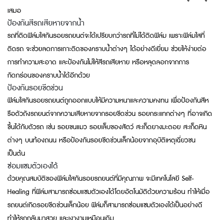
เสมอ
ป้องกันสีรถเสียหายจากน้ำ
รถที่ติดฟิล์มใสกันรอยรถยนต์จะได้เปรียบกว่ารถที่ไม่ได้ติดฟิล์ม เพราะฟิล์มใสที่
ติดรถ จะช่วยลดการเกาะติดของคราบน้ำต่างๆ ได้อย่างดีเยี่ยม ช่วยให้ง่ายต่อ
การทำความสะอาด และป้องกันไม่ให้สีรถเสียหาย หรือหลุดลอกจากการ
กัดกร่อนของคราบน้ำได้อีกด้วย
ป้องกันรอยขีดข่วน
ฟิล์มใสกันรอยรถยนต์ถูกออกแบบให้มีความหนาและความคงทน เพื่อป้องกันสีห
รือตัวถังรถยนต์จากความเสียหายจากรอยขีดข่วน รอยกระแทกต่างๆ ที่อาจเกิด
ขึ้นได้กับตัวรถ เช่น รอยขนแมว รอยเล็บของสัตว์ สะเก็ดยางมะตอย สะเก็ดหิน
ต่างๆ บนท้องถนน หรือป้องกันรอยขีดข่วนเล็กน้อยจากอุบัติเหตุเฉี่ยวชน
เป็นต้น
ซ่อมแซมตัวเองได้
ด้วยคุณสมบัติของฟิล์มใสกันรอยรถยนต์ที่มีคุณภาพ จะมีเทคโนโลยี Self-
Healing ที่ฟิล์มสามารถซ่อมแซมตัวเองได้โดยอัตโนมัติด้วยความร้อน ทำให้เมื่อ
รถยนต์เกิดรอยขีดข่วนเล็กน้อย ฟิล์มก็สามารถซ่อมแซมตัวเองได้เป็นอย่างดี
ทำให้รถกลับมาสวย และเงางามเหมือนเดิม