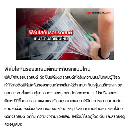
ฟิล์มใสกันรอยรถยนต์เหมาะกับรถแบบไหน
ฟิล์มใสกันรอยรถยนต์ ถือเป็นฟิล์มติดรถยนต์ที่ได้รับความนิยมในกลุ่มผู้ใช้รถ
ทำให้การติดฟิล์มใสกันรอยรถยนต์อาจเรียกได้ว่า เหมาะกับกลุ่มคนรักรถและรถ
ทุกประเภท ตั้งแต่รถรุ่นธรรมดา รถหรู รถสปอร์ตราคาแพง ไปจนถึงรถแต่ง
พิเศษ ที่มีชิ้นส่วนราคาแพง เพราะฟิล์มถูกออกแบบมาให้มีความหนา ทนทานต่อ
รอยขีดข่วน จึงช่วยป้องกันรอยขีดข่วนต่างๆ ป้องกันคราบสกปรกฝังลึกไปกับ
ตัวถังรถยนต์ อีกทั้ง ความเงางามของฟิล์ม ยังช่วยให้รถดูโดดเด่น และสีรถยังดู
สดอยู่เสมอ