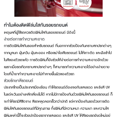
ทำไมต้องติดฟิล์มใสกันรอยรถยนต์
เหตุผลที่ผู้ใช้รถควรติดฟิล์มใสกันรอยรถยนต์ มีดังนี้
ง่ายต่อการทำความสะอาด
การติดฟิล์มใสกันรอยสำหรับรถยนต์ ที่นอกจากช่วยป้องกันคราบสกปรกต่างๆ
จากมูลนก ฝุ่นควัน ฝุ่นละออง หรือเขม่าไอเสียรถยนต์ ไม่ให้เกาะติด และฝังเข้าไป
ในสีของตัวรถแล้ว การติดฟิล์มก็ยังช่วยให้ง่ายต่อการทำความสะอาดอีกด้วย
เพราะเมื่อรถเกิดคราบสกปรกต่างๆ ก็สามารถทำความสะอาดได้อย่างง่ายดาย
โดยที่น้ำยาทำความสะอาดไม่ทำลายพื้นผิวของตัวรถ
ช่วยรักษาสีรถยนต์
ประเทศไทยเป็นประเทศเมืองร้อน ทำให้รถยนต์ต้องเจอกับแสงแดด และรังสี UV
ในแต่ละวันอย่างหลีกเลี่ยงไม่ได้ หากไม่มีการป้องกันด้วยฟิล์มใสกันรอยรถยนต์ ก็
จะทำให้รถมีสีซีดจาง สีรถหลุดลอกเร็วกว่าปกติ แต่หากป้องกันรถด้วยการติด
ฟิล์มใสกันรอยรถยนต์ที่มีคุณภาพ ทั้งฟิล์มที่มีความหนา ความเงา และความใส
ฟิล์มเหล่านี้ก็จะช่วยปกป้องรถจากแสงแดด และรังสี UV ให้สีของรถยังดูใหม่อยู่