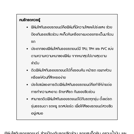
คนรักรถควรรู้
ฟิล์มใสกันรอยรถยนต์คือฟิล์มที่มีความใสและโปร่งแสง ช่วย
ป้องกันรอยขีดข่วน สะเก็ดหินหรือยางมะตอยกระเด็นมาโดน
รถ
ประเภทของฟิล์มใสกันรอยรถยนต์มี TPU, TPH และ PVC แบ่ง
ตามความความหนาของฟิล์ม จากหนาสุดไปบางสุดตาม
ลำดับ
ติดฟิล์มใสกันรอยรถยนต์ได้ทั้งรอบคัน หน้ารถ เฉพาะส่วน
หรือแค่ส่วนที่สึกหรอง่าย
ประโยชน์ของการติดฟิล์มใสกันรอยรถยนต์คือทำให้ง่ายต่อ
การทำความสะอาด รักษาสีรถ กันรอยขีดข่วน
สามารถติดฟิล์มใสกันรอยรถยนต์ได้กับรถทุกรุ่น ตั้งแต่รถ
รุ่นธรรมดา รถหรู รถสปอร์ต เพื่อให้สีของรถยนต์สวยชัด
อยู่เสมอ
ฟิล์มใสกันรอยรถยนต์ ช่วยป้องกันรอยขีดข่วน รอยสะเก็ดหิน คราบน้ำมัน และ