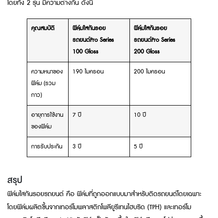
โดยทั้ง 2 รุ่น มีความต่างกัน ดังนี้
คุณสมบัติ
ฟิล์มใสกันรอย
ฟิล์มใสกันรอย
รถยนต์
Pro Series
รถยนต์
Pro Series
100 Gloss
200 Gloss
ความหนาของ
190 ไมครอน
200 ไมครอน
ฟิล์ม (รวม
กาว)
อายุการใช้งาน
7 ปี
10 ปี
ของฟิล์ม
การรับประกัน
3 ปี
5 ปี
สรุป
ฟิล์มใสกันรอยรถยนต์ คือ ฟิล์มที่ถูกออกแบบมาสำหรับติดรถยนต์โดยเฉพาะ
โดยฟิล์มผลิตขึ้นจากเทอร์โมพลาสติกโพลียูรีเทนไฮบริด (TPH) และเทอร์โม