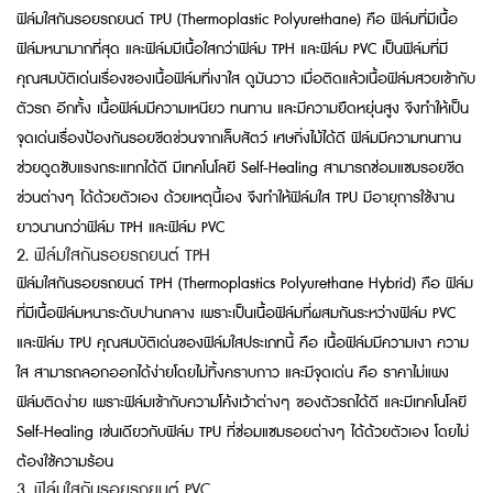
ฟิล์มใสกันรอยรถยนต์ TPU (Thermoplastic Polyurethane) คือ ฟิล์มที่มีเนื้อ
ฟิล์มหนามากที่สุด และฟิล์มมีเนื้อใสกว่าฟิล์ม TPH และฟิล์ม PVC เป็นฟิล์มที่มี
คุณสมบัติเด่นเรื่องของเนื้อฟิล์มที่เงาใส ดูมันวาว เมื่อติดแล้วเนื้อฟิล์มสวยเข้ากับ
ตัวรถ อีกทั้ง เนื้อฟิล์มมีความเหนียว ทนทาน และมีความยืดหยุ่นสูง จึงทำให้เป็น
จุดเด่นเรื่องป้องกันรอยขีดข่วนจากเล็บสัตว์ เศษกิ่งไม้ได้ดี ฟิล์มมีความทนทาน
ช่วยดูดซับแรงกระแทกได้ดี มีเทคโนโลยี Self-Healing สามารถซ่อมแซมรอยขีด
ข่วนต่างๆ ได้ด้วยตัวเอง ด้วยเหตุนี้เอง จึงทำให้ฟิล์มใส TPU มีอายุการใช้งาน
ยาวนานกว่าฟิล์ม TPH และฟิล์ม PVC
2. ฟิล์มใสกันรอยรถยนต์ TPH
ฟิล์มใสกันรอยรถยนต์ TPH (Thermoplastics Polyurethane Hybrid) คือ ฟิล์ม
ที่มีเนื้อฟิล์มหนาระดับปานกลาง เพราะเป็นเนื้อฟิล์มที่ผสมกันระหว่างฟิล์ม PVC
และฟิล์ม TPU คุณสมบัติเด่นของฟิล์มใสประเภทนี้ คือ เนื้อฟิล์มมีความเงา ความ
ใส สามารถลอกออกได้ง่ายโดยไม่ทิ้งคราบกาว และมีจุดเด่น คือ ราคาไม่แพง
ฟิล์มติดง่าย เพราะฟิล์มเข้ากับความโค้งเว้าต่างๆ ของตัวรถได้ดี และมีเทคโนโลยี
Self-Healing เช่นเดียวกับฟิล์ม TPU ที่ซ่อมแซมรอยต่างๆ ได้ด้วยตัวเอง โดยไม่
ต้องใช้ความร้อน
3. ฟิล์มใสกันรอยรถยนต์ PVC