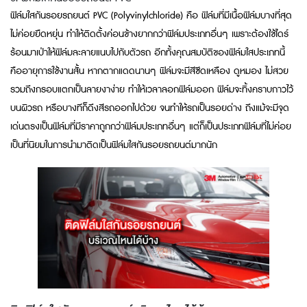
ฟิล์มใสกันรอยรถยนต์ PVC (Polyvinylchloride) คือ ฟิล์มที่มีเนื้อฟิล์มบางที่สุด
ไม่ค่อยยืดหยุ่น ทำให้ติดตั้งค่อนข้างยากกว่าฟิล์มประเภทอื่นๆ เพราะต้องใช้ไดร์
ร้อนมาเป่าให้ฟิล์มละลายแนบไปกับตัวรถ อีกทั้งคุณสมบัติของฟิล์มใสประเภทนี้
คืออายุการใช้งานสั้น หากตากแดดนานๆ ฟิล์มจะมีสีซีดเหลือง ดูหมอง ไม่สวย
รวมถึงกรอบแตกเป็นลายงาง่าย ทำให้เวลาลอกฟิล์มออก ฟิล์มจะทิ้งคราบกาวไว้
บนผิวรถ หรือบางทีก็ดึงสีรถออกไปด้วย จนทำให้รถเป็นรอยด่าง ถึงแม้จะมีจุด
เด่นตรงเป็นฟิล์มที่มีราคาถูกกว่าฟิล์มประเภทอื่นๆ แต่ก็เป็นประเภทฟิล์มที่ไม่ค่อย
เป็นที่นิยมในการนำมาติดเป็นฟิล์มใสกันรอยรถยนต์มากนัก