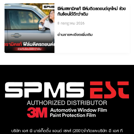
ฟิล์มเซรามิคแท้ ฟิล์มติดรถยนต์ยุคใหม่ ช่วย
กันร้อนได้ดีกว่าเดิม
8 กรกฎาคม 2026
อ่านรายละเอียดเพิ่มเติม
บริษัท เอส พี มาร์เก็ตติ้ง แอนด์ เซลส์ (2001)จำกัด
และบริษัท อี เอส ที