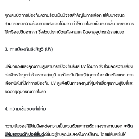
คุณสมบัติการป้องกันความร้อนเป็นปัจจัยสำคัญในการเลือก ฟิล์มบางชนิด
สามารถลดความร้อนจากแสงแดดได้มาก ทำให้ภายในรถเย็นสบายขึ้น และลดการ
ใช้เครื่องปรับอากาศ ซึ่งช่วยประหยัดพลังงานและยืดอายุอุปกรณ์ภายในรถ
3. การป้องกันรังสียูวี (UV)
ฟิล์มกรองแสงคุณภาพสูงสามารถป้องกันรังสี UV ได้มาก ซึ่งช่วยลดความเสี่ยง
ต่อผิวหนังถูกทำร้ายจากแสงยูวี และป้องกันสีและวัสดุภายในรถซีดหรือแตก การ
เลือกฟิล์มที่มีค่าการป้องกัน UV สูงจึงเป็นการลงทุนที่คุ้มค่าเพื่อสุขภาพผู้ขับขี่และ
ยืดอายุอุปกรณ์ภายในรถ
4. ความเข้มของสีฟิล์ม
ความเข้มของสีฟิล์มมีผลต่อความเป็นส่วนตัวและการตัดแสงจากภายนอก จะ
ติด
ฟิล์มรถยนต์กี่เปอร์เซ็นต์
ดีขึ้นอยู่กับจุดประสงค์ในการใช้งาน โดยฟิล์มสีเข้มให้