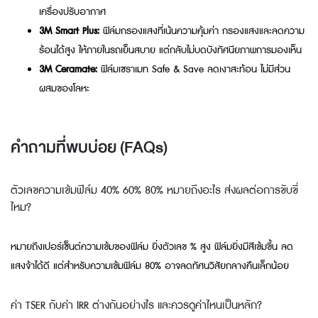
เครื่องปรับอากาศ
3M Smart Plus:
ฟิล์มกรองแสงที่เน้นความคุ้มค่า กรองแสงและลดความ
ร้อนได้สูง ให้ภายในรถเย็นสบาย แต่กลับไม่บดบังทัศนียภาพการมองเห็น
3M Ceramate:
ฟิล์มเซราเมท Safe & Save ลดเงาสะท้อน ไม่มีส่วน
ผสมของโลหะ
คำถามที่พบบ่อย (FAQs)
ตัวเลขความเข้มฟิล์ม 40% 60% 80% หมายถึงอะไร ส่งผลต่อการขับขี่
ไหม?
หมายถึงเปอร์เซ็นต์ความเข้มของฟิล์ม ยิ่งตัวเลข % สูง ฟิล์มยิ่งมีสีเข้มขึ้น ลด
แสงจ้าได้ดี แต่สำหรับความเข้มฟิล์ม 80% อาจลดทัศนวิสัยกลางคืนเล็กน้อย
ค่า TSER กับค่า IRR ต่างกันอย่างไร และควรดูค่าไหนเป็นหลัก?