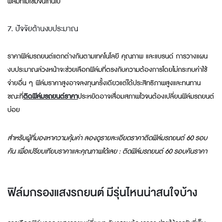
ฟิล์มที่ไม่เข้มจนเกินไป
7. ปัจจัยด้านงบประมาณ
ราคาฟิล์มรถยนต์แตกต่างกันตามเทคโนโลยี คุณภาพ และแบรนด์ การวางแผน
งบประมาณล่วงหน้าจะช่วยเลือกฟิล์มที่ตรงกับความต้องการโดยไม่กระทบค่าใช้
จ่ายอื่น ๆ ฟิล์มราคาสูงอาจลงทุนครั้งเดียวแต่ได้ประสิทธิภาพสูงและทนทาน
ขณะที่
ติดฟิล์มรถยนต์ราคา
ประหยัดอาจเสื่อมสภาพไวจนต้องเปลี่ยนฟิล์มรถยนต์
บ่อย
สำหรับผู้ที่มองหาความคุ้มค่า ลองดูรายละเอียดราคาติดฟิล์มรถยนต์ 60 รอบ
คัน เพื่อเปรียบเทียบราคาและคุณภาพได้เลย : ติดฟิล์มรถยนต์ 60 รอบคันราคา
ฟิล์มกรองแสงรถยนต์ มีรุ่นไหนน่าสนใจบ้าง