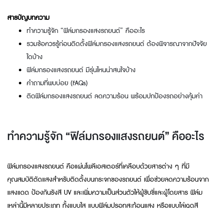
สารบัญบทความ
ทำความรู้จัก “ฟิล์มกรองแสงรถยนต์” คืออะไร
รวมข้อควรรู้ก่อนติดตั้งฟิล์มกรองแสงรถยนต์ ต้องพิจารณาจากปัจจัย
ใดบ้าง
ฟิล์มกรองแสงรถยนต์ มีรุ่นไหนน่าสนใจบ้าง
คำถามที่พบบ่อย (FAQs)
ติดฟิล์มกรองแสงรถยนต์ ลดความร้อน พร้อมปกป้องรถอย่างคุ้มค่า
ทำความรู้จัก “ฟิล์มกรองแสงรถยนต์” คืออะไร
ฟิล์มกรองแสงรถยนต์ คือแผ่นโพลีเอสเตอร์ที่เคลือบด้วยสารต่าง ๆ ที่มี
คุณสมบัติตัดแสงสำหรับติดตั้งบนกระจกของรถยนต์ เพื่อช่วยลดความร้อนจาก
แสงแดด ป้องกันรังสี UV และเพิ่มความเป็นส่วนตัวให้ผู้ขับขี่และผู้โดยสาร ฟิล์ม
เหล่านี้มีหลายประเภท ทั้งแบบใส แบบฟิล์มปรอทสะท้อนแสง หรือแบบไล่เฉดสี