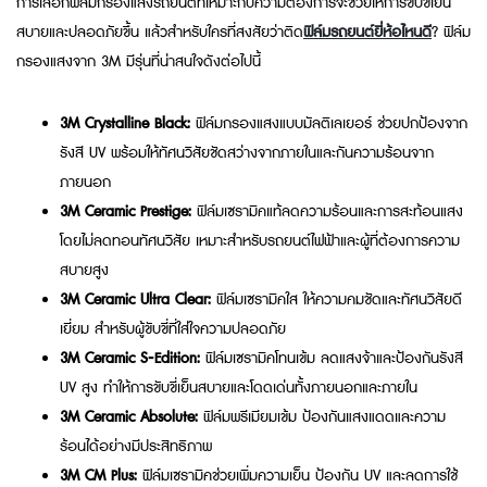
การเลือกฟิล์มกรองแสงรถยนต์ที่เหมาะกับความต้องการจะช่วยให้การขับขี่เย็น
สบายและปลอดภัยขึ้น แล้วสำหรับใครที่สงสัยว่าติด
ฟิล์มรถยนต์ยี่ห้อไหนดี
? ฟิล์ม
กรองแสงจาก 3M มีรุ่นที่น่าสนใจดังต่อไปนี้
3M Crystalline Black:
ฟิล์มกรองแสงแบบมัลติเลเยอร์ ช่วยปกป้องจาก
รังสี UV พร้อมให้ทัศนวิสัยชัดสว่างจากภายในและกันความร้อนจาก
ภายนอก
3M Ceramic Prestige:
ฟิล์มเซรามิคแท้ลดความร้อนและการสะท้อนแสง
โดยไม่ลดทอนทัศนวิสัย เหมาะสำหรับรถยนต์ไฟฟ้าและผู้ที่ต้องการความ
สบายสูง
3M Ceramic Ultra Clear:
ฟิล์มเซรามิคใส ให้ความคมชัดและทัศนวิสัยดี
เยี่ยม สำหรับผู้ขับขี่ที่ใส่ใจความปลอดภัย
3M Ceramic S‑Edition:
ฟิล์มเซรามิคโทนเข้ม ลดแสงจ้าและป้องกันรังสี
UV สูง ทำให้การขับขี่เย็นสบายและโดดเด่นทั้งภายนอกและภายใน
3M Ceramic Absolute:
ฟิล์มพรีเมียมเข้ม ป้องกันแสงแดดและความ
ร้อนได้อย่างมีประสิทธิภาพ
3M CM Plus:
ฟิล์มเซรามิคช่วยเพิ่มความเย็น ป้องกัน UV และลดการใช้