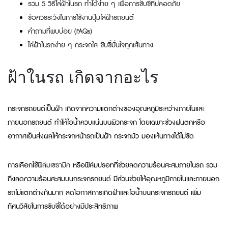
รวม 5 วิธีไล่ฝ้าในรถ ทำได้ง่าย ๆ เพื่อการขับขี่ที่ปลอดภัย
ข้อควรระวังในการใช้งานปุ่มไล่ฝ้ารถยนต์
คำถามที่พบบ่อย (FAQs)
ไล่ฝ้าในรถง่าย ๆ กระจกใส ขับขี่มั่นใจทุกเส้นทาง
ฝ้าในรถ เกิดจากอะไร
กระจกรถยนต์เป็นฝ้า เกิดจากความแตกต่างของอุณหภูมิระหว่างภายในและ
ภายนอกรถยนต์ ทำให้ไอน้ำควบแน่นบนผิวกระจก โดยเฉพาะช่วงฝนตกหรือ
อากาศเย็นส่งผลให้กระจกหน้ารถเป็นฝ้า กระจกมัว มองเห้นทางได้ไม่ชัด
การเลือกใช้
ฟิล์มเซรามิค
หรือฟิล์มปรอทที่ช่วยลดความร้อนสะสมภายในรถ รวม
ถึงลดความร้อนสะสมบนกระจกรถยนต์ มีส่วนช่วยให้อุณหภูมิภายในและภายนอก
รถไม่แตกต่างกันมาก ลดโอกาสการเกิดฝ้าและไอน้ำบนกระจกรถยนต์ เพิ่ม
ทัศนวิสัยในการขับขี่ได้อย่างมีประสิทธิภาพ