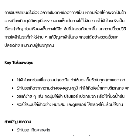
การขับขี่รถยนต์ในช่วงเวลาที่ฝนตกหรืออากาศเย็น หากปล่อยให้กระจกเป็นฝ้า
อาจเสี่ยงเกิดอุบัติเหตุเนื่องจากมองเห็นเส้นทางได้ไม่ชัด การไล่ฝ้าในรถจึงเป็น
เรื่องสำคัญ ช่วยให้มองเห็นทางได้ชัด ขับขี่ปลอดภัยมากขึ้น บทความนี้รวมวิธี
การไล่ฝ้าในรถที่ทำได้ง่าย ๆ แก้ปัญหาฝ้าขึ้นกระจกรถได้อย่างรวดเร็วและ
ปลอดภัย เหมาะกับผู้ขับขี่ทุกคน
Key Takeaways
ไล่ฝ้าในรถช่วยเพิ่มความปลอดภัย ทำให้มองเห็นชัดในทุกสภาพอากาศ
ฝ้าในรถเกิดจากความต่างของอุณหภูมิ ทำให้เกิดไอน้ำเกาะบริเวณกระจก
วิธีแก้ง่าย ๆ เช่น กดปุ่มไล่ฝ้า ปรับแอร์ เปิดกระจก หรือใช้ที่ปัดน้ำฝน
ควรใช้ระบบไล่ฝ้าอย่างเหมาะสม และดูแลแอร์ ไส้กรองให้พร้อมใช้งาน
สารบัญบทความ
ฝ้าในรถ เกิดจากอะไร