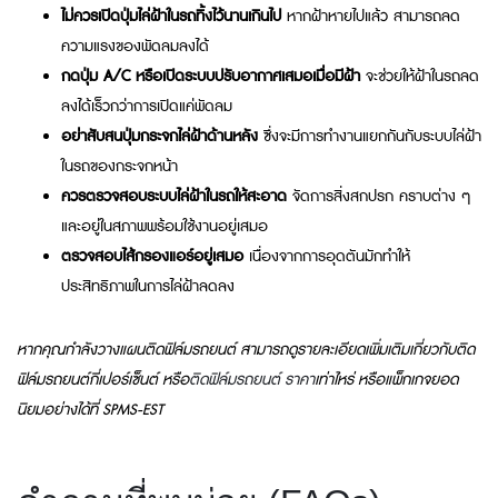
ไม่ควรเปิดปุ่มไล่ฝ้าในรถทิ้งไว้นานเกินไป
หากฝ้าหายไปแล้ว สามารถลด
ความแรงของพัดลมลงได้
กดปุ่ม A/C หรือเปิดระบบปรับอากาศเสมอเมื่อมีฝ้า
จะช่วยให้ฝ้าในรถลด
ลงได้เร็วกว่าการเปิดแค่พัดลม
อย่าสับสนปุ่มกระจกไล่ฝ้าด้านหลัง
ซึ่งจะมีการทำงานแยกกันกับระบบไล่ฝ้า
ในรถของกระจกหน้า
ควรตรวจสอบระบบไล่ฝ้าในรถให้สะอาด
จัดการสิ่งสกปรก คราบต่าง ๆ
และอยู่ในสภาพพร้อมใช้งานอยู่เสมอ
ตรวจสอบไส้กรองแอร์อยู่เสมอ
เนื่องจากการอุดตันมักทำให้
ประสิทธิภาพในการไล่ฝ้าลดลง
หากคุณกำลังวางแผนติดฟิล์มรถยนต์ สามารถดูรายละเอียดเพิ่มเติมเกี่ยวกับติด
ฟิล์มรถยนต์กี่เปอร์เซ็นต์ หรือ
ติดฟิล์มรถยนต์ ราคา
เท่าไหร่ หรือแพ็กเกจยอด
นิยมอย่างได้ที่ SPMS-EST