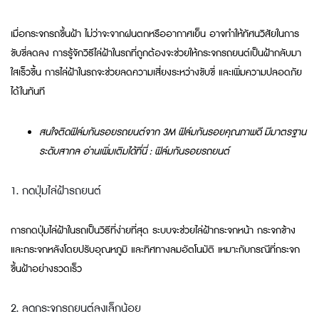
เมื่อกระจกรถขึ้นฝ้า ไม่ว่าจะจากฝนตกหรืออากาศเย็น อาจทำให้ทัศนวิสัยในการ
ขับขี่ลดลง การรู้จักวิธีไล่ฝ้าในรถที่ถูกต้องจะช่วยให้กระจกรถยนต์เป็นฝ้ากลับมา
ใสเร็วขึ้น การไล่ฝ้าในรถจะช่วยลดความเสี่ยงระหว่างขับขี่ และเพิ่มความปลอดภัย
ได้ในทันที
สนใจติดฟิล์มกันรอยรถยนต์จาก 3M ฟิล์มกันรอยคุณภาพดี มีมาตรฐาน
ระดับสากล อ่านเพิ่มเติมได้ที่นี่ : ฟิล์มกันรอยรถยนต์
1. กดปุ่มไล่ฝ้ารถยนต์
การกดปุ่มไล่ฝ้าในรถเป็นวิธีที่ง่ายที่สุด ระบบจะช่วยไล่ฝ้ากระจกหน้า กระจกข้าง
และกระจกหลังโดยปรับอุณหภูมิ และทิศทางลมอัตโนมัติ เหมาะกับกรณีที่กระจก
ขึ้นฝ้าอย่างรวดเร็ว
2. ลดกระจกรถยนต์ลงเล็กน้อย