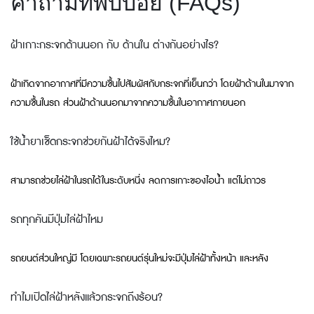
คำถามที่พบบ่อย (FAQs)
ฝ้าเกาะกระจกด้านนอก กับ ด้านใน ต่างกันอย่างไร?
ฝ้าเกิดจากอากาศที่มีความชื้นไปสัมผัสกับกระจกที่เย็นกว่า โดยฝ้าด้านในมาจาก
ความชื้นในรถ ส่วนฝ้าด้านนอกมาจากความชื้นในอากาศภายนอก
ใช้น้ำยาเช็ดกระจกช่วยกันฝ้าได้จริงไหม?
สามารถช่วยไล่ฝ้าในรถได้ในระดับหนึ่ง ลดการเกาะของไอน้ำ แต่ไม่ถาวร
รถทุกคันมีปุ่มไล่ฝ้าไหม
รถยนต์ส่วนใหญ่มี โดยเฉพาะรถยนต์รุ่นใหม่จะมีปุ่มไล่ฝ้าทั้งหน้า และหลัง
ทำไมเปิดไล่ฝ้าหลังแล้วกระจกถึงร้อน?