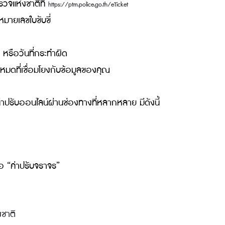
อย่างถูกวิธีแบบง่ายๆ
 มาดูขั้นตอนการจ่ายค่าปรับจราจรออนไลน์อย่างถูกวิธี ต้องเริ
งานตำรวจแห่งชาติที่
https://ptm.police.go.th/eTicket
น หรือหมายเลขใบขับขี่
ใบสั่ง”
บียนรถ หรือวันที่กระทำผิด