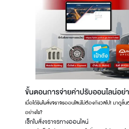
ลดความแออัดที่จุดรับชำระและสถานีตำร
ตรวจสอบสถานะการชำระและรับหลักฐานได
ลดโอกาสสูญหายของใบสั่ง
และหลักฐานกา