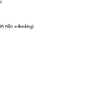
น์ทั้งหมดที่เชื่อมโยงกับข้อมูลของคุณ
รบ้าง
กจ่ายค่าปรับออนไลน์ผ่านช่องทางที่หลากหลาย มีดังนี้
g)
”
ิ” หรือ “ค่าปรับจราจร”
วจแห่งชาติ
ePayment