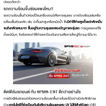
ปลอดภัยกว่า
รถความร้อนขึ้นซ่อมแพงไหม?
รถความร้อนขึ้นถ้าปล่อยไว้จนเครื่องยนต์เสียหายรุนแรง อาจต้องซ่อมแซมหรือ
เปลี่ยนชิ้นส่วนหลัก เช่น ปะเก็นฝาสูบหรือหม้อน้ำ ซึ่ง
มีค่าใช้จ่ายสูงตั้งแต่หลักหมื่น
จนถึงหลักแสนบาท
ขึ้นอยู่กับความรุนแรงของปัญหาและรุ่นรถ
การดูแลและแก้ไข
ตั้งแต่เนิ่นๆ จึงช่วยลดค่าใช้จ่ายและป้องกันความเสียหายใหญ่ที่ตามมาได้มาก
ติดฟิล์มรถยนต์ กับ SPMS-EST ดีกว่าอย่างไร
การติดฟิล์มรถยนต์ช่วยลดความร้อนรถขึ้นภายในรถได้อย่างมีประสิทธิภาพ
ด้วย
เทคโนโลยีที่ช่วยป้องกันรังสีความร้อนและแสง UV ไม่ให้เข้าสู่ตัวรถ
ทำให้