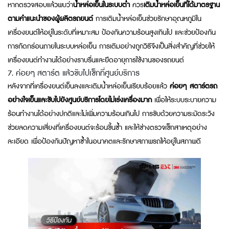
หากตรวจสอบแล้วพบว่า
น้ำหล่อเย็นในระบบต่ำ
ควร
เติมน้ำหล่อเย็นที่ได้มาตรฐาน
ตามคำแนะนำของผู้ผลิตรถยนต์
การเติมน้ำหล่อเย็นช่วยรักษาอุณหภูมิใน
เครื่องยนต์ให้อยู่ในระดับที่เหมาะสม ป้องกันความร้อนสูงเกินไป และช่วยป้องกัน
การกัดกร่อนภายในระบบหล่อเย็น การเติมอย่างถูกวิธีจึงเป็นสิ่งสำคัญที่ช่วยให้
เครื่องยนต์ทำงานได้อย่างราบรื่นและยืดอายุการใช้งานของรถยนต์
7. ค่อยๆ สตาร์ต แล้วขับไปเช็กที่ศูนย์บริการ
หลังจากที่เครื่องยนต์เย็นลงและเติมน้ำหล่อเย็นเรียบร้อยแล้ว
ค่อยๆ สตาร์ตรถ
อย่างใจเย็นและขับไปยังศูนย์บริการโดยไม่เร่งเครื่องมาก
เพื่อให้ระบบระบายความ
ร้อนทำงานได้อย่างปกติและไม่เพิ่มความร้อนเกินไป การขับด้วยความระมัดระวัง
ช่วยลดความเสี่ยงที่เครื่องยนต์จะร้อนขึ้นซ้ำ และให้ช่างตรวจเช็กสาเหตุอย่าง
ละเอียด เพื่อป้องกันปัญหาซ้ำในอนาคตและรักษาสภาพรถให้อยู่ในสภาพดี