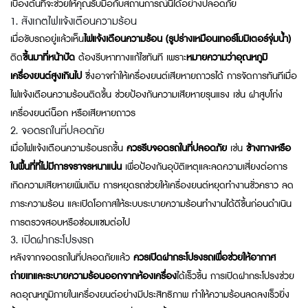
เบื้องต้นที่จะช่วยให้คุณรับมือกับสถานการณ์นี้ได้อย่างปลอดภัย
1. สังเกตไฟแจ้งเตือนความร้อน
เมื่อขับรถอยู่แล้วเห็น
ไฟแจ้งเตือนความร้อน (รูปร่างเหมือนเทอร์โมมิเตอร์จุ่มน้ำ)
ติด
ขึ้นมาที่หน้าปัด
ต้องรีบหาทางแก้ไขทันที เพราะ
หมายความว่าอุณหภูมิ
เครื่องยนต์สูงเกินไป
ซึ่งอาจทำให้เครื่องยนต์เสียหายถาวรได้ การจัดการทันทีเมื่อ
ไฟแจ้งเตือนความร้อนติดขึ้น ช่วยป้องกันความเสียหายรุนแรง เช่น ฝาสูบโก่ง
เครื่องยนต์น็อก หรือเสียหายถาวร
2. จอดรถในที่ปลอดภัย
เมื่อไฟแจ้งเตือนความร้อนรถขึ้น
ควรรีบจอดรถในที่ปลอดภัย
เช่น
ข้างทางหรือ
ในพื้นที่ที่ไม่มีการจราจรหนาแน่น
เพื่อป้องกันอุบัติเหตุและลดความเสี่ยงต่อการ
เกิดความเสียหายเพิ่มเติม การหยุดรถช่วยให้เครื่องยนต์หยุดทำงานชั่วคราว ลด
ภาระความร้อน และเปิดโอกาสให้ระบบระบายความร้อนทำงานได้ดีขึ้นก่อนดำเนิน
การตรวจสอบหรือซ่อมแซมต่อไป
3. เปิดฝากระโปรงรถ
หลังจากจอดรถในที่ปลอดภัยแล้ว
ควรเปิดฝากระโปรงรถเพื่อช่วยให้อากาศ
ถ่ายเทและระบายความร้อนออกจากห้องเครื่อง
ได้เร็วขึ้น การเปิดฝากระโปรงช่วย
ลดอุณหภูมิภายในเครื่องยนต์อย่างมีประสิทธิภาพ ทำให้ความร้อนลดลงเร็วยิ่ง