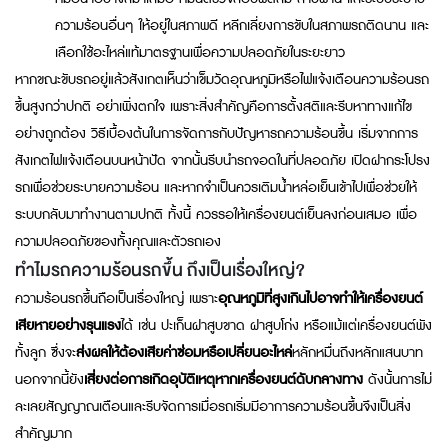
ความร้อนอื่นๆ ให้อยู่ในสภาพดี หลีกเลี่ยงการขับในสภาพรถติดนาน และ
เลือกใช้อะไหล่แท้มาตรฐานเพื่อความปลอดภัยในระยะยาว
หากขณะขับรถอยู่แล้วสังเกตเห็นว่าเข็มวัดอุณหภูมิหรือไฟแจ้งเตือนความร้อนรถ
ขึ้นสูงกว่าปกติ อย่าเพิ่งตกใจ เพราะสิ่งสำคัญคือการตั้งสติและรีบหาทางแก้ไข
อย่างถูกต้อง วิธีเบื้องต้นในการจัดการกับปัญหารถความร้อนขึ้น เริ่มจากการ
สังเกตไฟแจ้งเตือนบนหน้าปัด จากนั้นรีบนำรถจอดในที่ปลอดภัย เปิดฝากระโปรง
รถเพื่อช่วยระบายความร้อน และหากจำเป็นควรเติมน้ำหล่อเย็นเข้าไปเพื่อช่วยให้
ระบบกลับมาทำงานตามปกติ ทั้งนี้ ควรรอให้เครื่องยนต์เย็นลงก่อนเสมอ เพื่อ
ความปลอดภัยของทั้งคุณและตัวรถเอง
ทำไมรถความร้อนรถขึ้น ถึงเป็นเรื่องใหญ่?
ความร้อนรถขึ้นถือเป็นเรื่องใหญ่ เพราะ
อุณหภูมิที่สูงเกินไปอาจทำให้เครื่องยนต์
เสียหายอย่างรุนแรง
ได้ เช่น ปะเก็นฝาสูบขาด ฝาสูบโก่ง หรือแม้แต่เครื่องยนต์พัง
ทั้งลูก ซึ่งจะ
ส่งผลให้ต้องเสียค่าซ่อมหรือเปลี่ยนอะไหล่
หลักหมื่นถึงหลักแสนบาท
นอกจากนี้ยัง
เสี่ยงต่อการเกิดอุบัติเหตุหากเครื่องยนต์ดับกลางทาง
ดังนั้นการไม่
ละเลยสัญญาณเตือนและรีบจัดการเมื่อรถเริ่มมีอาการความร้อนขึ้นจึงเป็นสิ่ง
สำคัญมาก