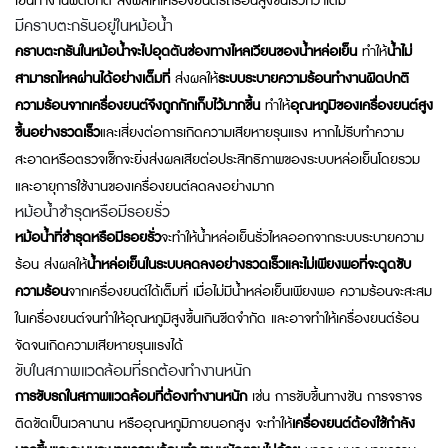
เย็นทำงานผิดปกติ ส่งผลให้เครื่องยนต์รถร้อนสูงขึ้นเร็วกว่าเดิม
มีคราบตะกรันอยู่ในหม้อน้ำ
คราบตะกรันในหม้อน้ำจะไปอุดตันช่องทางไหลเวียนของน้ำหล่อเย็น
ทำให้
น้ำไม่
สามารถไหลผ่านได้อย่างเต็มที่
ส่งผลให้
ระบบระบายความร้อนทำงานผิดปกติ
ความร้อนจากเครื่องยนต์จึงถูกกักเก็บไว้มากขึ้น
ทำให้
อุณหภูมิของเครื่องยนต์สูง
ขึ้นอย่างรวดเร็ว
และเสี่ยงต่อการเกิดความเสียหายรุนแรง หากไม่รีบทำความ
สะอาดหรือตรวจเช็กจะยิ่งส่งผลเสียต่อประสิทธิภาพของระบบหล่อเย็นโดยรวม
และอายุการใช้งานของเครื่องยนต์ลดลงอย่างมาก
หม้อน้ำชำรุดหรือมีรอยรั่ว
หม้อน้ำที่ชำรุดหรือมีรอยรั่ว
จะทำให้น้ำหล่อเย็นรั่วไหลออกจากระบบระบายความ
ร้อน ส่งผลให้
น้ำหล่อเย็นในระบบลดลงอย่างรวดเร็วและไม่เพียงพอที่จะดูดซับ
ความร้อน
จากเครื่องยนต์ได้เต็มที่ เมื่อไม่มีน้ำหล่อเย็นเพียงพอ ความร้อนจะสะสม
ในเครื่องยนต์จนทำให้อุณหภูมิสูงขึ้นเกินขีดจำกัด และอาจทำให้เครื่องยนต์ร้อน
จัดจนเกิดความเสียหายรุนแรงได้
ขับในสภาพแวดล้อมที่รถต้องทำงานหนัก
การขับรถในสภาพแวดล้อมที่ต้องทำงานหนัก
เช่น การขับขึ้นทางชัน การจราจร
ติดขัดเป็นเวลานาน หรืออุณหภูมิภายนอกสูง จะทำให้
เครื่องยนต์ต้องใช้กำลัง