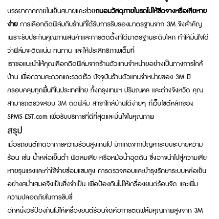
บรรยากาศภายในเย็นสบายและช่วย
ถนอมวัสดุภายในรถไม่ให้ซีดจางหรือเสียหาย
ง่าย
การเลือกติดฟิล์มกับร้านที่ได้รับการรับรองมาตรฐานจาก 3M จึงสำคัญ
เพราะรับประกันคุณภาพสินค้าและการติดตั้งที่ได้มาตรฐานระดับโลก ทำให้มั่นใจได้
ว่าฟิล์มจะติดแน่น ทนทาน และให้ประสิทธิภาพเต็มที่
เราขอแนะนำให้คุณเลือกติดฟิล์มจากร้านตัวแทนจำหน่ายอย่างเป็นทางการใกล้
บ้าน เพื่อความสะดวกและรวดเร็ว ปัจจุบันร้านตัวแทนจำหน่ายของ 3M มี
ครอบคลุมทุกพื้นที่ในประเทศไทย ทั้งกรุงเทพฯ ปริมณฑล และต่างจังหวัด คุณ
สามารถตรวจสอบ
3M ติดฟิล์ม
สาขาใกล้บ้านได้ง่ายๆ ที่เว็บไซต์หลักของ
SPMS-EST.com เพื่อรับบริการที่ดีที่สุดและมั่นใจในคุณภาพ
สรุป
เมื่อรถยนต์เกิดอาการความร้อนสูงเกินไป มักเกิดจากปัญหาระบบระบายความ
ร้อน เช่น น้ำหล่อเย็นต่ำ พัดลมเสีย หรือหม้อน้ำอุดตัน ซึ่งอาจนำไปสู่ความเสีย
หายรุนแรงและค่าใช้จ่ายซ่อมแซมสูง การตรวจสอบและบำรุงรักษาระบบหล่อเย็น
อย่างสม่ำเสมอจึงเป็นสิ่งจำเป็น เพื่อป้องกันไม่ให้เครื่องยนต์ร้อนจัด และเพิ่ม
ความปลอดภัยในการขับขี่
อีกหนึ่งวิธีป้องกันไม่ให้เครื่องยนต์ร้อนจัดคือการติดฟิล์มคุณภาพสูงจาก 3M