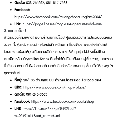
ติดต่อ:
038-765667, 081-817-7633
Facebook:
https://www.facebook.com/muangchonautoglass2004/
LINE:
https://page.line.me/mag2004?openQrModal=true
3. เพทายช็อป
ชาวระยองห้ามพลาด! พบกับร้าน
เพทายช็อป
ศูนย์รวมอุปกรณ์ประดับยนต์ครบ
วงจร ทั้งชุดแต่งรถยนต์ กล้องบันทึกหน้ารถ เครื่องเสียง และอะไหล่แท้นำเข้า
โดยตรง พร้อมให้คุณเลือกสรรฟิล์มกรองแสง 3M ทุกรุ่น ไม่ว่าจะเป็นฟิล์ม
เซรามิค หรือ Crystalline Series ติดตั้งได้ทันทีโดยทีมงานผู้เชี่ยวชาญ นอกจาก
นี้ ยังมอบความมั่นใจด้วยการรับประกันสินค้าหลังการขายทุกชิ้น เพื่อให้คุณอุ่นใจ
ทุกการขับขี่
ที่อยู่:
20/135 ตำบลเชิงเนิน อำเภอเมืองระยอง จังหวัดระยอง
พิกัด:
https://www.google.com/maps/place/
ติดต่อ:
081-245-3665
Facebook:
https://www.facebook.com/peataishop
LINE:
https://line.me/R/ti/p/@197lledl?
ts=06191611&oat_content=url