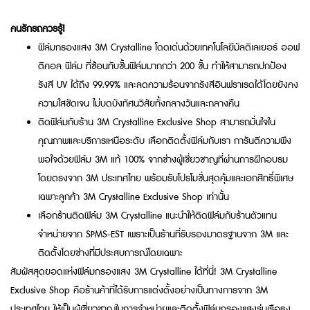
คนรักรถควรรู้!
ฟิล์มกรองแสง 3M Crystalline โดดเด่นด้วยเทคโนโลยีมัลติเลเยอร์ ออฟ
ติคอล ฟิล์ม ที่ซ้อนทับชั้นฟิล์มมากกว่า 200 ชั้น ทำให้สามารถปกป้อง
รังสี UV ได้ถึง 99.99% และลดความร้อนจากรังสีอินฟราเรดได้โดยยังคง
ความใสชัดเจน ไม่บดบังทัศนวิสัยทั้งกลางวันและกลางคืน
ติดฟิล์มกับร้าน 3M Crystalline Exclusive Shop สามารถมั่นใจใน
คุณภาพและบริการเหนือระดับ เลือกติดตั้งฟิล์มกับเรา การันตีความพึง
พอใจด้วยฟิล์ม 3M แท้ 100% จากช่างผู้เชี่ยวชาญที่ผ่านการฝึกอบรม
โดยตรงจาก 3M ประเทศไทย พร้อมรับโปรโมชั่นสุดคุ้มและเอกสิทธิ์พิเศษ
เฉพาะลูกค้า 3M Crystalline Exclusive Shop เท่านั้น
เลือกร้านติดฟิล์ม 3M Crystalline แนะนำให้ติดฟิล์มกับร้านตัวแทน
จำหน่ายจาก SPMS-EST เพราะเป็นร้านที่รับรองมาตรฐานจาก 3M และ
ติดตั้งโดยช่างที่มีประสบการณ์โดยเฉพาะ
สัมผัสสุดยอดแห่งฟิล์มกรองแสง 3M Crystalline ได้ที่นี่! 3M Crystalline
Exclusive Shop คือร้านค้าที่ได้รับการแต่งตั้งอย่างเป็นทางการจาก 3M
ประเทศไทย ให้เป็นผู้เชี่ยวชาญในการจำหน่ายและติดตั้งฟิล์มกรองแสงรุ่นเรือธง