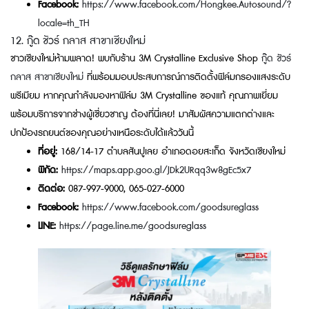
Facebook:
https://www.facebook.com/Hongkee.Autosound/?
locale=th_TH
12. กู๊ด ชัวร์ กลาส สาขาเชียงใหม่
ชาวเชียงใหม่ห้ามพลาด! พบกับร้าน 3M Crystalline Exclusive Shop
กู๊ด ชัวร์
กลาส สาขาเชียงใหม่
ที่พร้อมมอบประสบการณ์การติดตั้งฟิล์มกรองแสงระดับ
พรีเมียม หากคุณกำลังมองหาฟิล์ม 3M Crystalline ของแท้ คุณภาพเยี่ยม
พร้อมบริการจากช่างผู้เชี่ยวชาญ ต้องที่นี่เลย! มาสัมผัสความแตกต่างและ
ปกป้องรถยนต์ของคุณอย่างเหนือระดับได้แล้ววันนี้
ที่อยู่:
168/14-17 ตำบลสันปูเลย อำเภอดอยสะเก็ด จังหวัดเชียงใหม่
พิกัด:
https://maps.app.goo.gl/JDk2URqq3w8gEc5x7
ติดต่อ:
087-997-9000, 065-027-6000
Facebook:
https://www.facebook.com/goodsureglass
LINE:
https://page.line.me/goodsureglass