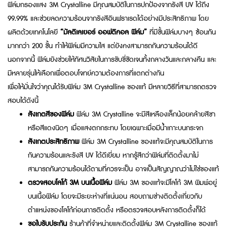
ฟิล์มกรองแสง 3M Crystalline มีคุณสมบัติในการปกป้องจากรังสี UV ได้ถึง
99.99% และช่วยลดความร้อนจากรังสีอินฟราเรดได้อย่างมีประสิทธิภาพ โดย
ผลิตด้วยเทคโนโลยี
“มัลติเลเยอร์ ออฟติคอล ฟิล์ม”
ที่มีชั้นฟิล์มบางๆ ซ้อนกัน
มากกว่า 200 ชั้น ทำให้ฟิล์มมีความใส แต่ยังคงสามารถกันความร้อนได้ดี
นอกจากนี้ ฟิล์มยังช่วยให้ทัศนวิสัยในการขับขี่ชัดเจนทั้งกลางวันและกลางคืน และ
มีหลายรุ่นให้เลือกเพื่อตอบโจทย์ความต้องการที่แตกต่างกัน
เพื่อให้มั่นใจว่าคุณได้รับฟิล์ม 3M Crystalline ของแท้ มีหลายวิธีที่สามารถตรวจ
สอบได้ดังนี้
สังเกตสีของฟิล์ม
ฟิล์ม 3M Crystalline จะมีสีเหลืองเล็กน้อยคล้ายสีชา
หรือสีแดงนิดๆ เมื่อแสงตกกระทบ โดยเฉพาะเมื่อมีน้ำเกาะบนกระจก
สังเกตประสิทธิภาพ
ฟิล์ม 3M Crystalline ของแท้จะมีคุณสมบัติในการ
กันความร้อนและรังสี UV ได้ดีเยี่ยม หากรู้สึกว่าฟิล์มที่ติดตั้งมาไม่
สามารถกันความร้อนได้ตามที่ควรจะเป็น อาจเป็นสัญญาณว่าไม่ใช่ของแท้
ตรวจสอบโลโก้ 3M บนเนื้อฟิล์ม
ฟิล์ม 3M ของแท้จะมีโลโก้ 3M พิมพ์อยู่
บนเนื้อฟิล์ม โดยจะมีระยะห่างที่แน่นอน สอบถามช่างติดตั้งเกี่ยวกับ
ตำแหน่งของโลโก้ก่อนการติดตั้ง หรือตรวจสอบหลังการติดตั้งก็ได้
ขอใบรับประกัน
ร้านค้าที่จำหน่ายและติดตั้งฟิล์ม 3M Crystalline ของแท้