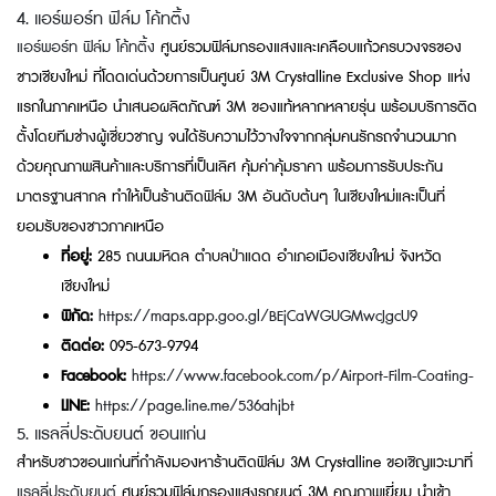
4. แอร์พอร์ท ฟิล์ม โค้ทติ้ง
แอร์พอร์ท ฟิล์ม โค้ทติ้ง
ศูนย์รวมฟิล์มกรองแสงและเคลือบแก้วครบวงจรของ
ชาวเชียงใหม่ ที่โดดเด่นด้วยการเป็นศูนย์ 3M Crystalline Exclusive Shop แห่ง
แรกในภาคเหนือ นำเสนอผลิตภัณฑ์ 3M ของแท้หลากหลายรุ่น พร้อมบริการติด
ตั้งโดยทีมช่างผู้เชี่ยวชาญ จนได้รับความไว้วางใจจากกลุ่มคนรักรถจำนวนมาก
ด้วยคุณภาพสินค้าและบริการที่เป็นเลิศ คุ้มค่าคุ้มราคา พร้อมการรับประกัน
มาตรฐานสากล ทำให้เป็นร้านติดฟิล์ม 3M อันดับต้นๆ ในเชียงใหม่และเป็นที่
ยอมรับของชาวภาคเหนือ
ที่อยู่:
285 ถนนมหิดล ตำบลป่าแดด อำเภอเมืองเชียงใหม่ จังหวัด
เชียงใหม่
พิกัด:
https://maps.app.goo.gl/BEjCaWGUGMwcJgcU9
ติดต่อ:
095-673-9794
Facebook:
https://www.facebook.com/p/Airport-Film-Coating-
LINE:
https://page.line.me/536ahjbt
5. แรลลี่ประดับยนต์ ขอนแก่น
สำหรับชาวขอนแก่นที่กำลังมองหาร้านติดฟิล์ม 3M Crystalline ขอเชิญแวะมาที่
แรลลี่ประดับยนต์
ศูนย์รวมฟิล์มกรองแสงรถยนต์ 3M คุณภาพเยี่ยม นำเข้า