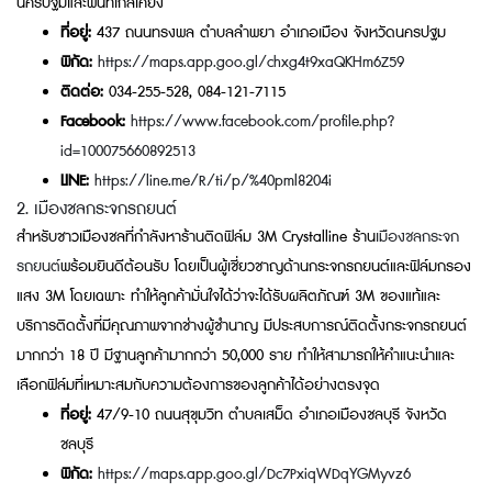
นครปฐมและพื้นที่ใกล้เคียง
ที่อยู่:
437 ถนนทรงพล ตำบลลำพยา อำเภอเมือง จังหวัดนครปฐม
พิกัด:
https://maps.app.goo.gl/chxg4t9xaQKHm6Z59
ติดต่อ:
034-255-528, 084-121-7115
Facebook:
https://www.facebook.com/profile.php?
id=100075660892513
LINE:
https://line.me/R/ti/p/%40pml8204i
2. เมืองชลกระจกรถยนต์
สำหรับชาวเมืองชลที่กำลังหาร้านติดฟิล์ม 3M Crystalline ร้าน
เมืองชลกระจก
รถยนต์
พร้อมยินดีต้อนรับ โดยเป็นผู้เชี่ยวชาญด้านกระจกรถยนต์และฟิล์มกรอง
แสง 3M โดยเฉพาะ ทำให้ลูกค้ามั่นใจได้ว่าจะได้รับผลิตภัณฑ์ 3M ของแท้และ
บริการติดตั้งที่มีคุณภาพจากช่างผู้ชำนาญ มีประสบการณ์ติดตั้งกระจกรถยนต์
มากกว่า 18 ปี มีฐานลูกค้ามากกว่า 50,000 ราย ทำให้สามารถให้คำแนะนำและ
เลือกฟิล์มที่เหมาะสมกับความต้องการของลูกค้าได้อย่างตรงจุด
ที่อยู่:
47/9-10 ถนนสุขุมวิท ตำบลเสม็ด อำเภอเมืองชลบุรี จังหวัด
ชลบุรี
พิกัด:
https://maps.app.goo.gl/Dc7PxiqWDqYGMyvz6