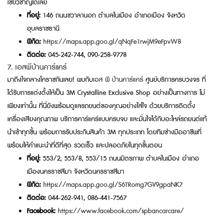
เชี่ยวชาญได้เลย
ที่อยู่:
146 ถนนชวาลานอก ตำบลในเมือง อำเภอเมือง จังหวัด
อุบลราชธานี
พิกัด:
https://maps.app.goo.gl/qNqFe1rwjM9eFpvW8
ติดต่อ:
045-242-744, 090-258-9778
7. เอสพีบ้านคาร์แคร์
มาถึงใจกลางโคราชกันเลย! พบกับ
เอส พี บ้านคาร์แคร์
ศูนย์บริการครบวงจร ที่
ได้รับการแต่งตั้งให้เป็น 3M Crystalline Exclusive Shop อย่างเป็นทางการ ไม่
เพียงเท่านั้น ที่นี่ยังพร้อมดูแลรถยนต์ของคุณอย่างใส่ใจ ด้วยบริการติดตั้ง
เครื่องเสียงคุณภาพ บริการคาร์แคร์แบบครบจบ และมั่นใจได้กับอะไหล่รถยนต์แท้
นำเข้าทุกชิ้น พร้อมการรับประกันสินค้า 3M ทุกประเภท โดยทีมช่างมืออาชีพที่
พร้อมให้คำแนะนำที่ดีที่สุด รวดเร็ว และปลอดภัยในทุกขั้นตอน
ที่อยู่:
553/2, 553/8, 553/15 ถนนมิตรภาพ ตำบลในเมือง อำเภอ
เมืองนครราชสีมา จังหวัดนครราชสีมา
พิกัด:
https://maps.app.goo.gl/S6TRomg7GV9gpaNK7
ติดต่อ:
044-262-941, 086-441-7567
Facebook:
https://www.facebook.com/spbancarcare/