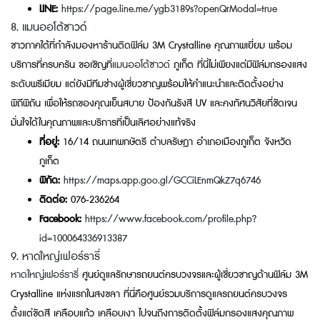
LINE:
https://page.line.me/ygb3189s?openQrModal=true
8. แมนออโต้ซาวด์
ชาวภาคใต้ที่กำลังมองหาร้านติดฟิล์ม 3M Crystalline คุณภาพเยี่ยม พร้อม
บริการที่ครบครัน ขอเชิญที่
แมนออโต้ซาวด์
ภูเก็ต ที่นี่ไม่เพียงแต่มีฟิล์มกรองแสง
ระดับพรีเมียม แต่ยังมีทีมช่างผู้เชี่ยวชาญพร้อมให้คำแนะนำและติดตั้งอย่าง
พิถีพิถัน เพื่อให้รถของคุณเย็นสบาย ป้องกันรังสี UV และคงทัศนวิสัยที่ชัดเจน
มั่นใจได้ในคุณภาพและบริการที่เป็นเลิศอย่างแท้จริง
ที่อยู่:
16/14 ถนนเทพกษัตรี ตำบลรัษฎา อำเภอเมืองภูเก็ต จังหวัด
ภูเก็ต
พิกัด:
https://maps.app.goo.gl/GCCiLEnmQkZ7q6746
ติดต่อ:
076-236264
Facebook:
https://www.facebook.com/profile.php?
id=100064336913387
9. หาดใหญ่เฟอร์รารี่
หาดใหญ่เฟอร์รารี่
ศูนย์ดูแลรักษารถยนต์ครบวงจรและผู้เชี่ยวชาญด้านฟิล์ม 3M
Crystalline แห่งแรกในสงขลา ที่นี่คือศูนย์รวมบริการดูแลรถยนต์ครบวงจร
ตั้งแต่ขัดสี เคลือบแก้ว เคลือบเงา ไปจนถึงการติดตั้งฟิล์มกรองแสงคุณภาพ