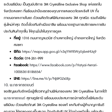
ระดับพรีเมียม เป็นศูนย์บริการ 3M Crystalline Exclusive Shop แห่งแรกใน
จังหวัดสงขลา ที่พร้อมปกป้องรถของคุณจากแสงแดดจัดและรังสี UV ทั้ง
ภายนอกและภายในรถ ด้วยผลิตภัณฑ์ฟิล์มกรองแสง 3M ทุกชนิด รวมถึงฟิล์ม
รุ่นใหม่ล่าสุด ติดตั้งโดยทีมช่างมืออาชีพ พร้อมมาตรฐานการบริการและการรับ
ประกันสินค้าทุกชิ้น ให้คุณมั่นใจในทุกการดูแล
ที่อยู่:
1316 ถนนกาญจนวนิช ตำบลหาดใหญ่ อำเภอหาดใหญ่ จังหวัด
สงขลา
พิกัด:
https://maps.app.goo.gl/n3qYWFXWyUybmHUq9
ติดต่อ:
074-261-999
Facebook:
https://www.facebook.com/p/Hatyai-Ferrari-
100063618186654/
LINE:
https://line.me/ti/p/Nj6PGZsUEp
10. พ.กระจกรถยนต์
ขอเชิญพบกับอีกหนึ่งผู้เชี่ยวชาญด้านฟิล์มกรองแสง 3M Crystalline ในภาคใต้!
พ.กระจกรถยนต์
สุราษฎร์ธานี พร้อมมอบประสบการณ์การติดตั้งฟิล์มระดับ
พรีเมียม ด้วยผลิตภัณฑ์ 3M Crystalline ของแท้ และทีมช่างผู้ชำนาญการันตี
คุณภาพ ให้รถของคุณเย็นสบาย ป้องกันรังสี UV ได้อย่างเหนือชั้น พร้อมรับ