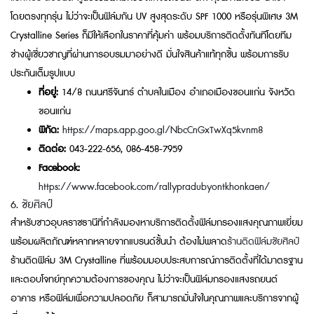
โดยตรงทุกรุ่น ไม่ว่าจะเป็นฟิล์มกัน UV สูงสุดระดับ SPF 1000 หรือรุ่นพิเศษ 3M
Crystalline Series ก็มีให้เลือกในราคาที่คุ้มค่า พร้อมบริการติดตั้งทันทีโดยทีม
ช่างผู้เชี่ยวชาญที่ผ่านการอบรมมาอย่างดี มั่นใจสินค้าแท้ทุกชิ้น พร้อมการรับ
ประกันเต็มรูปแบบ
ที่อยู่:
14/8 ถนนศรีจันทร์ ตำบลในเมือง อำเภอเมืองขอนแก่น จังหวัด
ขอนแก่น
พิกัด:
https://maps.app.goo.gl/NbcCnGxTwXq5kvnm8
ติดต่อ:
043-222-656, 086-458-7959
Facebook:
https://www.facebook.com/rallypradubyontkhonkaen/
6. ชัยศิลป์
สำหรับชาวอุบลราชธานีที่กำลังมองหาบริการติดตั้งฟิล์มกรองแสงคุณภาพเยี่ยม
พร้อมผลิตภัณฑ์หลากหลายจากแบรนด์ชั้นนำ ต้องไม่พลาด
ร้านติดฟิล์มชัยศิลป์
ร้านติดฟิล์ม 3M Crystalline ที่พร้อมมอบประสบการณ์การติดตั้งที่ได้มาตรฐาน
และตอบโจทย์ทุกความต้องการของคุณ ไม่ว่าจะเป็นฟิล์มกรองแสงรถยนต์
อาคาร หรือฟิล์มเพื่อความปลอดภัย ก็สามารถมั่นใจในคุณภาพและบริการจากผู้