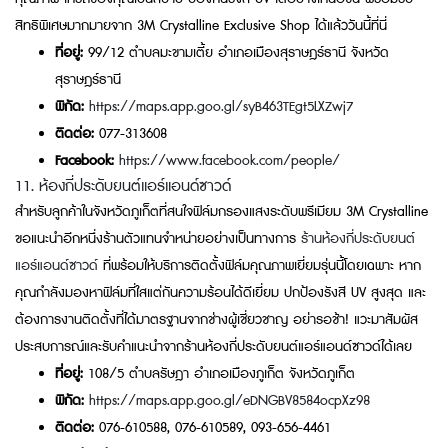
สิทธิพิเศษมากมายจาก 3M Crystalline Exclusive Shop ได้แล้ววันนี้ที่นี่
ที่อยู่:
99/12 ตำบลมะขามเตี้ย อำเภอเมืองสุราษฎร์ธานี จังหวัด
สุราษฎร์ธานี
พิกัด:
https://maps.app.goo.gl/syB463TEgt5LXZwj7
ติดต่อ:
077-313608
Facebook:
https://www.facebook.com/people/
11. ห้องกี่ประดับยนต์แอร์แอนด์ซาวด์
สำหรับลูกค้าในจังหวัดภูเก็ตที่สนใจฟิล์มกรองแสงระดับพรีเมียม 3M Crystalline
ขอแนะนำอีกหนึ่งร้านตัวแทนจำหน่ายอย่างเป็นทางการ
ร้านห้องกี่ประดับยนต์
แอร์แอนด์ซาวด์
ที่พร้อมให้บริการติดตั้งฟิล์มคุณภาพเยี่ยมรุ่นนี้โดยเฉพาะ หาก
คุณกำลังมองหาฟิล์มที่ใสแต่กันความร้อนได้ดีเยี่ยม ปกป้องรังสี UV สูงสุด และ
ต้องการงานติดตั้งที่ได้มาตรฐานจากช่างผู้เชี่ยวชาญ อย่ารอช้า! แวะมาสัมผัส
ประสบการณ์และรับคำแนะนำจากร้านห้องกี่ประดับยนต์แอร์แอนด์ซาวด์ได้เลย
ที่อยู่:
108/5 ตำบลรัษฎา อำเภอเมืองภูเก็ต จังหวัดภูเก็ต
พิกัด:
https://maps.app.goo.gl/eDNGBV8584ocpXz98
ติดต่อ:
076-610588, 076-610589, 093-656-4461