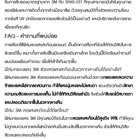
รับการรับรองมาตรฐานจาก 3M กับ
SPMS-EST
ที่คุณสามารถมั่นใจในคุณภาพ
ของฟิล์มและการติดตั้งจากช่างมืออาชีพ ด้วยคุณสมบัติทั้งช่วยลดความร้อน
จากรังสี UV ปกป้องรถจากรอยขีดข่วนได้เป็นอย่างดี และมีบริการหลังการขาย
เพื่อรถที่คุณรัก
FAQ – คำถามที่พบบ่อย
การเลือกใช้ฟิล์มลดแสงสะท้อนรถยนต์ เป็นอีกทางเลือกที่ช่วยให้ทัศนวิสัยในการ
ขับรถดีขึ้น เหมาะทั้งการขับขี่ในเมืองหรือเดินทางไกล โดยวันนี้ได้เตรียมคำถามที่
พบบ่อยพร้อมคำตอบ เพื่อให้เข้าใจกันมากขึ้น
ฟิล์มกรองแสง 3M ช่วยลดแสงสะท้อนในเวลากลางคืนได้อย่างไร?
ฟิล์มกรองแสง 3M ช่วยลดแสงสะท้อนตอนกลางคืนด้วยการ
กรองและลดความ
จ้าของแสงไฟจากรถสวนทาง ทำให้แสงนุ่มลงและไม่แสบตา
ขณะเดียวกันยัง
รักษา
ความคมชัดของการมองเห็น
ไม่ทำให้ทัศนวิสัยพร่ามัว
จึงช่วยให้
ขับรถได้สบายตา
และปลอดภัยมากขึ้นในเวลากลางคืน
ฟิล์ม 3M ลดแสงสะท้อนได้ดีแค่ไหน?
ฟิล์มกรองแสง 3M มีคุณสมบัติเด่นในการ
ลดแสงสะท้อนได้สูงถึง 99%
ทำให้คุณ
ไม่ถูกรบกวนจากแสงไฟหน้ารถคันอื่นขณะขับขี่ในเวลากลางคืน ช่วยให้ทัศนวิสัย
ชัดเจนและปลอดภัยยิ่งขึ้น