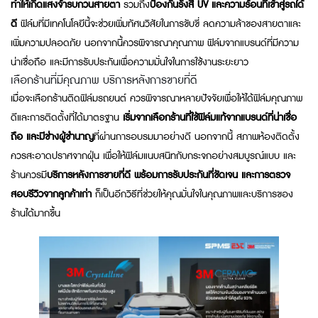
ทำให้เกิดแสงจ้ารบกวนสายตา
รวมถึง
ป้องกันรังสี UV และความร้อนที่เข้าสู่รถได้
ดี
ฟิล์มที่มีเทคโนโลยีนี้จะช่วยเพิ่มทัศนวิสัยในการขับขี่ ลดความล้าของสายตาและ
เพิ่มความปลอดภัย นอกจากนี้ควรพิจารณาคุณภาพ ฟิล์มจากแบรนด์ที่มีความ
น่าเชื่อถือ และมีการรับประกันเพื่อความมั่นใจในการใช้งานระยะยาว
เลือกร้านที่มีคุณภาพ บริการหลังการขายที่ดี
เมื่อจะเลือกร้านติดฟิล์มรถยนต์ ควรพิจารณาหลายปัจจัยเพื่อให้ได้ฟิล์มคุณภาพ
ดีและการติดตั้งที่ได้มาตรฐาน
เริ่มจากเลือกร้านที่ใช้ฟิล์มแท้จากแบรนด์ที่น่าเชื่อ
ถือ และมีช่างผู้ชำนาญ
ที่ผ่านการอบรมมาอย่างดี นอกจากนี้ สภาพห้องติดตั้ง
ควรสะอาดปราศจากฝุ่น เพื่อให้ฟิล์มแนบสนิทกับกระจกอย่างสมบูรณ์แบบ และ
ร้านควรมี
บริการหลังการขายที่ดี พร้อมการรับประกันที่ชัดเจน และการตรวจ
สอบรีวิวจากลูกค้าเก่า
ก็เป็นอีกวิธีที่ช่วยให้คุณมั่นใจในคุณภาพและบริการของ
ร้านได้มากขึ้น