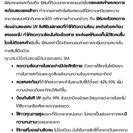
ฟิล์มลดแสงสะท้อนคือ ฟิล์มที่ติดบนกระจกรถยนต์เพื่อ
กรองแสงจ้าและลดการ
สะท้อนของแสงเข้าตา
ทำจากพลาสติกโพลีเอสเตอร์ที่มีความเหนียวและบาง
สามารถแนบสนิทกับกระจกได้ดี หลักการทำงานคร่าวๆ คือ
ฟิล์มจะช่วยลดการ
ส่องผ่านของแสง UV รังสีอินฟราเรดที่ทำให้เกิดความร้อน และยังช่วยสะท้อน
แสงออกไป ทำให้ลดความร้อนในห้องโดยสาร และส่งผลให้มองเห็นได้ชัดเจนขึ้น
โดยไม่เกิดแสงจ้า
เพิ่มขึ้น ฟิล์มเหล่านี้ยังช่วยถนอมสายตาและเพิ่มความสบายใน
การขับขี่อีกด้วย
คุณสมบัติเด่นของฟิล์มกรองแสง 3M
ลดความร้อนภายในรถอย่างมีประสิทธิภาพ
ด้วยการใช้เทคโนโลยีเฉพาะ
ทางในการสะท้อนและดูดซับพลังงานความร้อนจากแสงอาทิตย์
ลดแสงสะท้อน
ที่ทำให้แสบตาและล้าในขณะขับขี่ได้ตั้งแต่ 42%-93% เพิ่ม
ความปลอดภัยและทัศนวิสัยดีขึ้น
ป้องกันรังสี UV
สูงถึง 99% ช่วยปกป้องผิวและวัสดุตกแต่งภายในรถไม่
ให้ซีดจางหรือเสียหายจากแสงแดด
ใช้กาวคุณภาพสูง
เฉพาะที่ติดกระจกแน่นหนา ไม่ลอกเป็นฟองอากาศและ
มี
ความทนทาน
ต่อแรงกระแทก
ให้ภาพที่มองผ่านชัดเจน
ไม่บิดเบือน มั่นใจในการขับขี่ทั้งกลางวันและกลาง