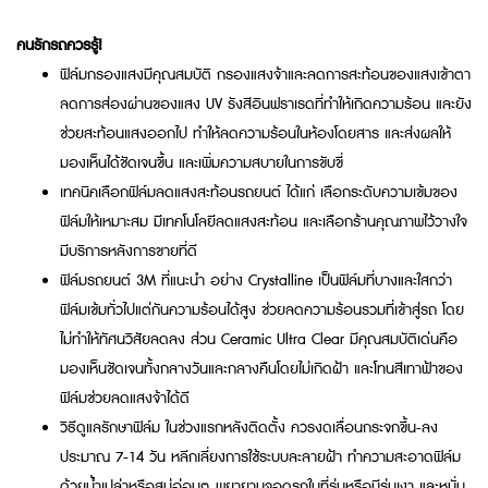
คนรักรถควรรู้!
ฟิล์มกรองแสงมีคุณสมบัติ กรองแสงจ้าและลดการสะท้อนของแสงเข้าตา
ลดการส่องผ่านของแสง UV รังสีอินฟราเรดที่ทำให้เกิดความร้อน และยัง
ช่วยสะท้อนแสงออกไป ทำให้ลดความร้อนในห้องโดยสาร และส่งผลให้
มองเห็นได้ชัดเจนขึ้น และเพิ่มความสบายในการขับขี่
เทคนิคเลือกฟิล์มลดแสงสะท้อนรถยนต์ ได้แก่ เลือกระดับความเข้มของ
ฟิล์มให้เหมาะสม มีเทคโนโลยีลดแสงสะท้อน และเลือกร้านคุณภาพไว้วางใจ
มีบริการหลังการขายที่ดี
ฟิล์มรถยนต์ 3M ที่แนะนำ อย่าง Crystalline เป็นฟิล์มที่บางและใสกว่า
ฟิล์มเข้มทั่วไปแต่กันความร้อนได้สูง ช่วยลดความร้อนรวมที่เข้าสู่รถ โดย
ไม่ทำให้ทัศนวิสัยลดลง ส่วน Ceramic Ultra Clear มีคุณสมบัติเด่นคือ
มองเห็นชัดเจนทั้งกลางวันและกลางคืนโดยไม่เกิดฝ้า และโทนสีเทาฟ้าของ
ฟิล์มช่วยลดแสงจ้าได้ดี
วิธีดูแลรักษาฟิล์ม ในช่วงแรกหลังติดตั้ง ควรงดเลื่อนกระจกขึ้น-ลง
ประมาณ 7-14 วัน หลีกเลี่ยงการใช้ระบบละลายฝ้า ทำความสะอาดฟิล์ม
ด้วยน้ำเปล่าหรือสบู่อ่อนๆ พยายามจอดรถในที่ร่มหรือมีร่มเงา และหมั่น