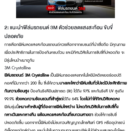
2: แนะนำฟิล์มรถยนต์ 3M ตัวช่วยลดแสงสะท้อน ขับขี่
ปลอดภัย
การเลือกฟิล์มลดแสงสะท้อนรถยนต์ควรเลือกจากแบรนด์ที่น่าเชื่อถือ มีคุณภาพ
เพื่อประสิทธิภาพในการป้องกันครบถ้วน และมีทัศนวิสัยในการขับขี่ที่ปลอดภัย จะ
มีรุ่นไหนบ้างมาดูกัน
3M Crystalline
ฟิล์มรถยนต์ 3M Crystalline
เป็นฟิล์มกรองแสงเทคโนโลยีมัลติเลเยอร์ออปติ
คอลที่มีมากกว่า 200 ชั้น ซึ่งให้ความ
บางและใสกว่าฟิล์มเข้มทั่วไปแต่มีประสิทธิภาพ
กันความร้อนสูง
ป้องกันรังสีอินฟราเรด (IR) ได้ถึง 97% และกันรังสี UV สูงถึง
99.9%
ช่วยลดความร้อนรวมที่เข้าสู่รถ
ได้ถึง 64%
โดยไม่ทำให้ทัศนวิสัยลดลง
ฟิล์มรุ่นนี้
เหมาะสำหรับผู้ที่ต้องการฟิล์มใสสว่าง ไม่ลดทัศนวิสัยในการขับขี่ทั้ง
กลางวันและกลางคืน พร้อมลดแสงสะท้อนที่รบกวนสายตา
ช่วยให้การขับขี่
ปลอดภัยขึ้น นอกจากนี้ฟิล์มยังไม่รบกวนสัญญาณโทรศัพท์ GPS หรืออุปกรณ์
อิเล็กทรอนิกส์ต่างๆ และมั่นใจในความทนทานเพราะฟิล์มไม่มีส่วนผสมของไอโลหะ