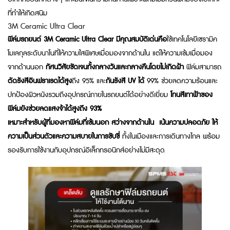
ที่ทำให้เกิดสนิม
3M Ceramic Ultra Clear
ฟิล์มรถยนต์ 3M Ceramic Ultra Clear มีคุณสมบัติเด่นคือ
ใช้เทคโนโลยีเซรามิค
โมเลกุลระดับนาโนที่ให้ความใสพิเศษเมื่อมองจากด้านใน แต่ให้ความเข้มเมื่อมอง
จากด้านนอก
ทัศนวิสัย
ชัดเจนทั้งกลางวันและกลางคืนโดยไม่เกิดฝ้า
ฟิล์มสามารถ
ตัดรังสีอินฟราเรดได้สูง
ถึง 95% และ
กันรังสี UV ได้
99% ช่วยลดความร้อนและ
ปกป้องผิวหนังรวมถึงอุปกรณ์ภายในรถยนต์ได้อย่างดีเยี่ยม
โทนสีเทาฟ้าของ
ฟิล์มยังช่วยลดแสงจ้าได้สูงถึง 93%
เหมาะสำหรับผู้ที่มองหาฟิล์มที่เข้มนอก สว่างจากด้านใน เน้นความปลอดภัย
ให้
ความเป็นส่วนตัว
และความสบายในการขับขี่
ทั้งในเมืองและการเดินทางไกล พร้อม
รองรับการใช้งานกับอุปกรณ์อิเล็กทรอนิกส์อย่างไม่มีสะดุด