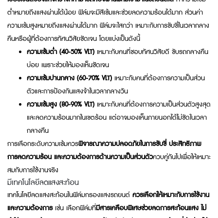
ต่ำหมายถึงแสงผ่านได้น้อย ฟิล์มจะมีสีเข้มและช่วยลดความร้อนได้มาก ส่วนค่า
ความเข้มสูงหมายถึงแสงผ่านได้มาก ฟิล์มจะใสกว่า เหมาะกับการขับขี่ในเวลากลาง
คืนหรือผู้ที่ต้องการทัศนวิสัยชัดเจน โดยแบ่งเป็นดังนี้
ความเข้มต่ำ (40-50% VLT)
เหมาะกับคนที่ชอบทัศนวิสัยดี ขับรถกลางคืน
บ่อย เพราะช่วยให้มองเห็นชัดเจน
ความเข้มปานกลาง (60-70% VLT)
เหมาะกับคนที่ต้องการความเป็นส่วน
ตัวและการป้องกันแสงจ้าในเวลากลางวัน
ความเข้มสูง (80-90% VLT)
เหมาะกับคนที่ต้องการความเป็นส่วนตัวสูงสุด
และลดความร้อนมากในเขตร้อน แต่อาจมองเห็นภายนอกได้ไม่ชัดในเวลา
กลางคืน
การเลือกระดับความเข้มควร
พิจารณาความปลอดภัยในการขับขี่ ประสิทธิภาพ
การลดความร้อน และความต้องการด้านความเป็นส่วนตัว
ควบคู่กันไปเพื่อให้เหมาะ
สมกับการใช้งานจริง
มีเทคโนโลยีลดแสงสะท้อน
เทคโนโลยีลดแสงสะท้อนในฟิล์มกรองแสงรถยนต์
ควรเลือกให้เหมาะกับการใช้งาน
และความต้องการ
เช่น เลือกฟิล์มที่
มีสารเคลือบพิเศษช่วยลดการสะท้อนแสง ไม่