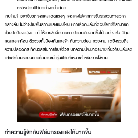
ตรวจสอบฟิล์มอย่างสม่ำเสมอ
เคยไหม? เวลาขับรถเจอแสงแดดแรงๆ เจอแสงไฟจากการขับรถสวนทางเวลา
กลางคืน ไม่ว่าจะขับขี่ในสภาพแสงแบบไหน หากเลือกฟิล์มที่ตอบโจทย์ก็สามารถ
ช่วยปกป้องดวงตา ทำให้การขับขี่สบายตา ปลอดภัยมากขึ้นได้ อย่างเช่น ฟิล์ม
ลดแสงสะท้อน ตัวช่วยทั้งป้องกันแสงจ้า กันความร้อน สวยงาม แต่ยังรวมถึง
ความปลอดภัย ทัศนวิสัยในการขับขี่ด้วย บทความนี้จะมาอธิบายเกี่ยวกับฟิล์มลด
แสงสะท้อนรถยนต์ พร้อมแนะนำรุ่นฟิล์มที่เหมาะสำหรับการใช้งาน
ทำความรู้จักกับฟิล์มกรองแสงให้มากขึ้น