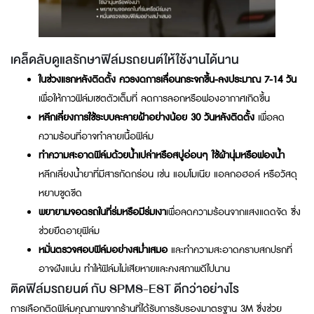
เคล็ดลับดูแลรักษาฟิล์มรถยนต์ให้ใช้งานได้นาน
ในช่วงแรกหลังติดตั้ง ควรงดการเลื่อนกระจกขึ้น-ลงประมาณ 7-14 วัน
เพื่อให้กาวฟิล์มเซตตัวเต็มที่ ลดการลอกหรือฟองอากาศเกิดขึ้น
หลีกเลี่ยงการใช้ระบบละลายฝ้าอย่างน้อย 30 วันหลังติดตั้ง
เพื่อลด
ความร้อนที่อาจทำลายเนื้อฟิล์ม
ทำความสะอาดฟิล์มด้วยน้ำเปล่าหรือสบู่อ่อนๆ ใช้ผ้านุ่มหรือฟองน้ำ
หลีกเลี่ยงน้ำยาที่มีสารกัดกร่อน เช่น แอมโมเนีย แอลกอฮอล์ หรือวัสดุ
หยาบขูดขีด
พยายามจอดรถในที่ร่มหรือมีร่มเงา
เพื่อลดความร้อนจากแสงแดดจัด ซึ่ง
ช่วยยืดอายุฟิล์ม
หมั่นตรวจสอบฟิล์มอย่างสม่ำเสมอ
และทำความสะอาดคราบสกปรกที่
อาจฝังแน่น ทำให้ฟิล์มไม่เสียหายและคงสภาพดีไปนาน
ติดฟิล์มรถยนต์ กับ SPMS-EST ดีกว่าอย่างไร
การเลือกติดฟิล์มคุณภาพจากร้านที่ได้รับการรับรองมาตรฐาน 3M ซึ่งช่วย