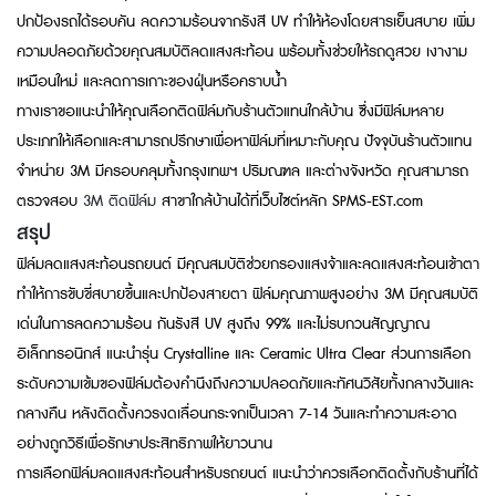
ปกป้องรถได้รอบคัน ลดความร้อนจากรังสี UV ทำให้ห้องโดยสารเย็นสบาย เพิ่ม
ความปลอดภัยด้วยคุณสมบัติลดแสงสะท้อน พร้อมทั้งช่วยให้รถดูสวย เงางาม
เหมือนใหม่ และลดการเกาะของฝุ่นหรือคราบน้ำ
ทางเราขอแนะนำให้คุณเลือกติดฟิล์มกับร้านตัวแทนใกล้บ้าน ซึ่งมีฟิล์มหลาย
ประเภทให้เลือกและสามารถปรึกษาเพื่อหาฟิล์มที่เหมาะกับคุณ ปัจจุบันร้านตัวแทน
จำหน่าย 3M มีครอบคลุมทั้งกรุงเทพฯ ปริมณฑล และต่างจังหวัด คุณสามารถ
ตรวจสอบ
3M ติดฟิล์ม
สาขาใกล้บ้านได้ที่เว็บไซต์หลัก SPMS-EST.com
สรุป
ฟิล์มลดแสงสะท้อนรถยนต์ มีคุณสมบัติช่วยกรองแสงจ้าและลดแสงสะท้อนเข้าตา
ทำให้การขับขี่สบายขึ้นและปกป้องสายตา ฟิล์มคุณภาพสูงอย่าง 3M มีคุณสมบัติ
เด่นในการลดความร้อน กันรังสี UV สูงถึง 99% และไม่รบกวนสัญญาณ
อิเล็กทรอนิกส์ แนะนำรุ่น Crystalline และ Ceramic Ultra Clear ส่วนการเลือก
ระดับความเข้มของฟิล์มต้องคำนึงถึงความปลอดภัยและทัศนวิสัยทั้งกลางวันและ
กลางคืน หลังติดตั้งควรงดเลื่อนกระจกเป็นเวลา 7-14 วันและทำความสะอาด
อย่างถูกวิธีเพื่อรักษาประสิทธิภาพให้ยาวนาน
การเลือกฟิล์มลดแสงสะท้อนสำหรับรถยนต์ แนะนำว่าควรเลือกติดตั้งกับร้านที่ได้