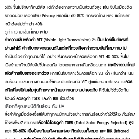
50% ขึ้นไปรักษาทัศนวิสัย แต่ถ้าต้องการความเป็นส่วนตัวสูง เช่น ขับในเมืองติด
รถติดบ่อย เลือกฟิล์ม Privacy หรือเข้ม 60-80% ที่กระจกข้าง-หลัง แต่กระจก
หน้าต้องไม่ต่ำกว่า 40%
ดูค่าความเข้มที่เหมาะสม
ค่าความเข้มหรือค่า VLT
(Visible Light Transmission) ซึ่ง
เป็นเปอร์เซ็นต์แสงที่
ผ่านเข้าได้ สำหรับกระจกรถยนต์ในแต่ละที่ควรเลือกค่าความเข้มที่เหมาะสม
ไม่
จำเป็นต้องเท่าทุกบานก็ได้ อย่างเช่นกระจกหน้าควรเลือกที่ VLT 40-50% ขึ้นไป
เพื่อรักษาทัศนวิสัยขับขี่ปลอดภัย โดยเฉพาะกลางคืนหรือฝนตก
และพิจารณาไลฟ์
สไตล์การขับรถของเราด้วย
หากเน้นขับกลางวันควรเลือก VLT ต่ำ (เข้มกว่า) เน้น
กันร้อน แต่ขับกลางคืนบ่อยให้เลือกติดฟิล์มที่มี VLT สูงเพื่อความชัดเจน แต่
ควร
หลีกเลี่ยงฟิล์มเข้มสุดที่กระจกหน้าเพราะลดความปลอดภัย
สีเข้มไม่ใช่ตัววัดกัน
ร้อนดี ควรดูค่า TSER และค่า IRR ร่วมด้วย
เลือกที่คุณสมบัติกันร้อน กัน UV
สิ่งสำคัญเมื่อต้องซื้อฟิล์มที่ทุกคนมักสนใจอย่างการกันร้อนว่า
ทำได้ดีไหม กันร้อน
ได้จริงไหม?
สามารถ
เลือกได้โดยดูค่า TSER
(Total Solar Energy Rejected)
สูง
กว่า 50-60% เพื่อป้องกันพลังงานแสงอาทิตย์รวมทั้งหมด และ IRR
(Infrared