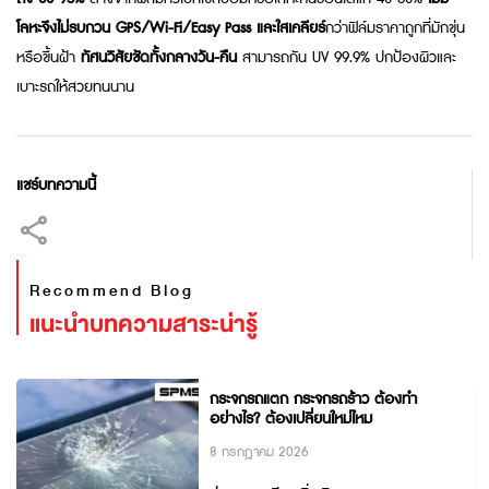
โลหะจึงไม่รบกวน GPS/Wi-Fi/Easy Pass และใสเคลียร์
กว่าฟิล์มราคาถูกที่มักขุ่น
หรือขึ้นฝ้า
ทัศนวิสัยชัดทั้งกลางวัน-คืน
สามารถกัน UV 99.9% ปกป้องผิวและ
เบาะรถให้สวยทนนาน
แชร์บทความนี้
Recommend Blog
แนะนำบทความสาระน่ารู้
กระจกรถแตก กระจกรถร้าว ต้องทำ
อย่างไร? ต้องเปลี่ยนใหม่ไหม
8 กรกฎาคม 2026