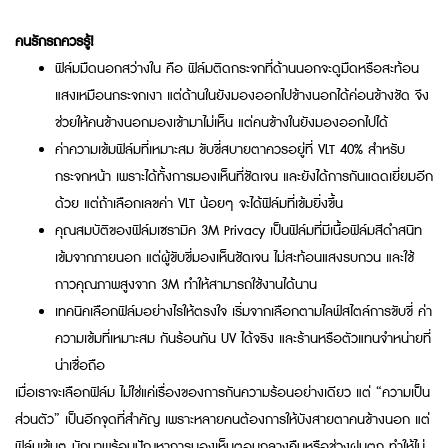
คนรักรถควรรู้!
ฟิล์มมืดนอกสว่างใน คือ ฟิล์มติดกระจกที่ด้านนอกจะดูมืดหรือสะท้อน
แสงเหมือนกระจกเงา แต่ด้านในยังมองออกไปข้างนอกได้ค่อนข้างชัด จึง
ช่วยให้คนข้างนอกมองเข้ามาไม่เห็น แต่คนข้างในยังมองออกไปได้
ค่าความเข้มฟิล์มที่เหมาะสม ขับขี่สบายตาควรอยู่ที่ VLT 40% สำหรับ
กระจกหน้า เพราะได้ทั้งการมองเห็นที่ชัดเจน และยังได้การกันแดดเยี่ยมอีก
ด้วย แต่ถ้าเลือกเลขค่า VLT น้อยๆ จะได้ฟิล์มที่เข้มยิ่งขึ้น
คุณสมบัติของฟิล์มเซรามิค 3M Privacy เป็นฟิล์มที่มีเนื้อฟิล์มสีดำสนิท
เข้มจากภายนอก แต่ผู้ขับขี่มองเห็นชัดเจน ไม่สะท้อนแสงรบกวน และใช้
กาวคุณภาพสูงจาก 3M ทำให้สามารถใช้งานได้นาน
เทคนิคเลือกฟิล์มอย่างไรให้ตรงใจ เริ่มจากเลือกตามไลฟ์สไตล์การขับขี่ ค่า
ความเข้มที่เหมาะสม กันร้อนกัน UV ได้จริง และร้านหรือตัวแทนจำหน่ายที่
น่าเชื่อถือ
เมื่อเราจะเลือกฟิล์ม ไม่ใช่แค่เรื่องของการกันความร้อนอย่างเดียว แต่ “ความเป็น
ส่วนตัว” เป็นอีกจุดที่สำคัญ เพราะหลายคนต้องการให้บังสายตาคนข้างนอก แต่
ฟิล์มเข้มๆ มักมาพร้อมปัญหาการมองเห็นตอนกลางคืนหรือช่วงฝนตก ทำให้ไม่