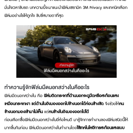
มั่นใจเวลาขับรถ บทความนี้จะมาแนะนำฟิล์มเซรามิค 3M Privacy และเทคนิคเลือก
ฟิล์มอย่างไรให้ถูกใจ ขับขี่สบายตาที่สุด
ทำความรู้จักฟิล์มมืดนอกสว่างในคืออะไร
ฟิล์มมืดนอกสว่างใน คือ
ฟิล์มติดกระจกที่ด้านนอกจะดูมืดหรือสะท้อนแสง
เหมือนกระจกเงา แต่ด้านในยังมองออกไปข้างนอกได้ค่อนข้างชัด
จึงช่วยให้
คน
ข้างนอกมองเข้ามาไม่เห็น
แต่
คนข้างในยังมองออกไปได้
ก่อนเลือกซื้อฟิล์มมืดนอกสว่างในยี่ห้อไหนดี มารู้จักการทำงานของฟิล์มชนิดนี้ให้
มากขึ้นกันก่อน ฟิล์มมืดนอกสว่างในทำงานโดย
ใช้เทคโนโลยีการสะท้อนแสงแบบ