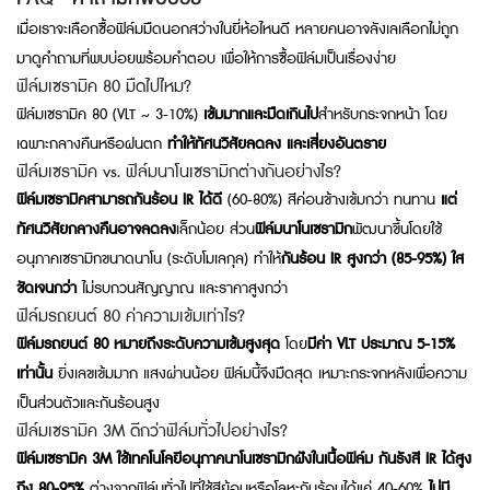
เมื่อเราจะเลือกซื้อฟิล์มมืดนอกสว่างในยี่ห้อไหนดี หลายคนอาจลังเลเลือกไม่ถูก
มาดูคำถามที่พบบ่อยพร้อมคำตอบ เพื่อให้การซื้อฟิล์มเป็นเรื่องง่าย
ฟิล์มเซรามิค 80 มืดไปไหม?
ฟิล์มเซรามิค 80 (VLT ~ 3-10%)
เข้มมากและมืดเกินไป
สำหรับกระจกหน้า โดย
เฉพาะกลางคืนหรือฝนตก
ทำให้ทัศนวิสัยลดลง และเสี่ยงอันตราย
ฟิล์มเซรามิค vs. ฟิล์มนาโนเซรามิกต่างกันอย่างไร?
ฟิล์มเซรามิคสามารถกันร้อน IR ได้ดี
(60-80%) สีค่อนข้างเข้มกว่า ทนทาน
แต่
ทัศนวิสัยกลางคืนอาจลดลง
เล็กน้อย ส่วน
ฟิล์มนาโนเซรามิก
พัฒนาขึ้นโดยใช้
อนุภาคเซรามิกขนาดนาโน (ระดับโมเลกุล) ทำให้
กันร้อน IR สูงกว่า (85-95%) ใส
ชัดเจนกว่า
ไม่รบกวนสัญญาณ และราคาสูงกว่า
ฟิล์มรถยนต์ 80 ค่าความเข้มเท่าไร?
ฟิล์มรถยนต์ 80 หมายถึงระดับความเข้มสูงสุด
โดย
มีค่า VLT ประมาณ 5-15%
เท่านั้น
ยิ่งเลขเข้มมาก แสงผ่านน้อย ฟิล์มนี้จึงมืดสุด เหมาะกระจกหลังเพื่อความ
เป็นส่วนตัวและกันร้อนสูง
ฟิล์มเซรามิค 3M ดีกว่าฟิล์มทั่วไปอย่างไร?
ฟิล์มเซรามิค 3M ใช้เทคโนโลยีอนุภาคนาโนเซรามิกฝังในเนื้อฟิล์ม กันรังสี IR ได้สูง
ถึง 80-95%
ต่างจากฟิล์มทั่วไปที่ใช้สีย้อมหรือโลหะกันร้อนได้แค่ 40-60%
ไม่มี