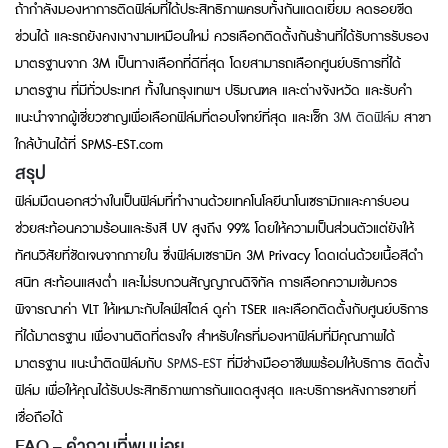
ถ้ากำลังมองหาการติดฟิล์มที่ได้ประสิทธิภาพครบทั้งกันแดดเยี่ยม ลดรอยขีด
ข่วนได้ และรถยังคงเงางามเหมือนใหม่ ควรเลือกติดตั้งกันร้านที่ได้รับการรับรอง
มาตรฐานจาก 3M เป็นทางเลือกที่ดีที่สุด โดยสามารถเลือกศูนย์บริการที่ได้
มาตรฐาน ที่มีทั่วประเทศ ทั้งในกรุงเทพฯ ปริมณฑล และต่างจังหวัด และรับคำ
แนะนำจากผู้เชี่ยวชาญเพื่อเลือกฟิล์มที่ตอบโจทย์ที่สุด และเช็ก
3M ติดฟิล์ม
สาขา
ใกล้บ้านได้ที่ SPMS-EST.com
สรุป
ฟิล์มมืดนอกสว่างในเป็นฟิล์มที่ทำงานด้วยเทคโนโลยีนาโนเซรามิกและคาร์บอน
ช่วยสะท้อนความร้อนและรังสี UV สูงถึง 99% โดยให้ความเป็นส่วนตัวแต่ยังให้
ทัศนวิสัยที่ชัดเจนจากภายใน ซึ่งฟิล์มเซรามิค 3M Privacy โดดเด่นด้วยเนื้อสีดำ
สนิท สะท้อนแสงต่ำ และไม่รบกวนสัญญาณดิจิทัล การเลือกความเข้มควร
พิจารณาค่า VLT ให้เหมาะกับไลฟ์สไตล์ ดูค่า TSER และเลือกติดตั้งกับศูนย์บริการ
ที่ได้มาตรฐาน เพื่องานติดที่ตรงใจ สำหรับใครที่มองหาฟิล์มที่มีคุณภาพได้
มาตรฐาน แนะนำติดฟิล์มกับ
SPMS-EST
ที่มีช่างมืออาชีพพร้อมให้บริการ ติดตั้ง
ฟิล์ม เพื่อให้คุณได้รับประสิทธิภาพการกันแดดสูงสุด และบริการหลังการขายที่
เชื่อถือได้
FAQ – คำถามที่พบบ่อย