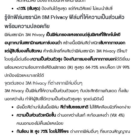
ลดทัศนวิสัย มองยากตอนกลางคืน/ฝนตก
<15% (เข้มสุด)
ป้องกันได้สูงสุด แต่ทัศนวิสัยแย่ ไม่แนะนำขับขี่
รู้จักฟิล์มเซรามิค 3M Privacy ฟิล์มที่ให้ความเป็นส่วนตัว
พร้อมความปลอดภัย
ฟิล์มเซรามิค 3M Privacy
เป็นฟิล์มกรองแสงรถยนต์รุ่นพิเศษที่ใช้เทคโนโลยี
อนุภาคนาโนเซรามิกผสมคาร์บอนดำ
สร้างเนื้อฟิล์มสีดำสนิท
เข้มจากภายนอก
แต่ผู้ขับขี่มองเห็นชัดเจน
สำหรับใครที่สงสัยว่าฟิล์มเซรามิค 3M Privacy ดีไหม?
โดยรุ่นนี้เด่นเรื่อง
ความเป็นส่วนตัวสูง ป้องกันการมองเห็นจากภายนอก
ได้ดีเยี่ยม
พร้อมลดความร้อนจากรังสีอินฟราเรด (IR) สูงสุด 64-75% และบล็อก UV 99%
ปกป้องผิวและเบาะรถได้ดี
จุดเด่นของ 3M Privacy ที่ต่างจากฟิล์มอื่นๆ
3M Privacy เป็นฟิล์มที่ให้ความเป็นส่วนตัวพอๆ กับประสิทธิภาพกันแดด ทั้งเข้ม
นอกสว่างใน ทำให้ผู้ขับขี่ได้ความเป็นส่วนตัวสูงสุด จุดเด่นมีดังนี้
ฝังเม็ดสีดำนาโนในเนื้อฟิล์ม
สีดำเข้มธรรมชาติ
ไม่ใช้สีเคลือบผิวที่ลอกง่าย
ความเป็นส่วนตัวเหนือชั้น
ดำนอกสว่างในแท้ สะท้อนแสงต่ำ (VLR 4%)
คนนอกมองไม่เห็นแม้แสงน้อย
กันร้อน IR สูง 75% โดยไม่ใช้โลหะ
ต่างจากฟิล์มอื่นๆ ที่รบกวนสัญญาณ