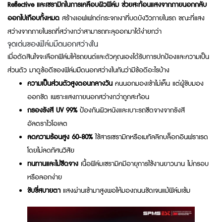
Reflective และเซรามิกในการเคลือบผิวฟิล์ม ช่วยสะท้อนแสงจากภายนอกกลับ
ออกไปเกือบทั้งหมด
สร้างเอฟเฟกต์กระจกเงาที่บดบังวิวภายในรถ ขณะที่แสง
สว่างจากภายในรถที่สว่างกว่าสามารถทะลุออกมาได้ง่ายกว่า
จุดเด่นของฟิล์มมืดนอกสว่างใน
เมื่อตัดสินใจจะเลือกฟิล์มให้รถยนต์และตัวคุณเองได้รับการปกป้องและความเป็น
ส่วนตัว มาดูข้อดีของฟิล์มมืดนอกสว่างในกันว่ามีข้อดีอะไรบ้าง
ความเป็นส่วนตัวสูงตอนกลางวัน
คนนอกมองเข้าไม่เห็น แต่ผู้ขับมอง
ออกชัด เพราะแสงภายนอกสว่างกว่าถูกสะท้อน
กรองรังสี UV 99%
ป้องกันผิวหนังและเบาะรถซีดจางจากรังสี
อัลตราไวโอเลต
ลดความร้อนสูง 60-80%
ใช้สารเซรามิกหรือเมทัลลิกบล็อกอินฟราเรด
โดยไม่ลดทัศนวิสัย
ทนทานและไม่ซีดจาง
เนื้อฟิล์มเซรามิคมีอายุการใช้งานยาวนาน ไม่กรอบ
หรือลอกง่าย
ขับขี่สบายตา
แสงผ่านเข้ามาสูงพอให้มองถนนชัดเจนแม้ฟิล์มเข้ม