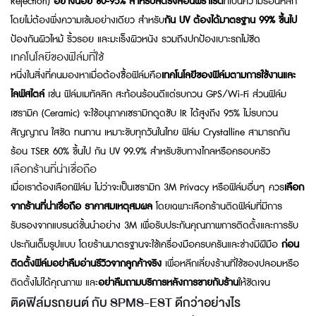
Rejection)
อย่างน้อย 80-95% สำหรับลดรังสีอินฟราเรด
ที่เป็นความร้อนหลัก
โดยไม่ต้องพึ่งความเข้มอย่างเดียว สำหรับ
กัน UV ต้องได้มาตรฐาน 99% ขึ้นไป
ป้องกันผิวไหม้ ริ้วรอย และมะเร็งผิวหนัง รวมถึงปกป้องเบาะรถไม่ซีด
เทคโนโลยีของฟิล์มที่ใช้
หนึ่งในสิ่งที่คนมองหาเมื่อต้องซื้อฟิล์มคือ
เทคโนโลยีของฟิล์มตามการใช้งานและ
ไลฟ์สไตล์
เช่น ฟิล์มเมทัลลิก สะท้อนร้อนดีแต่รบกวน GPS/Wi-Fi ส่วนฟิล์ม
เซรามิค (Ceramic) จะใช้อนุภาคเซรามิกดูดซับ IR ได้สูงถึง 95% ไม่รบกวน
สัญญาณ ใสชัด ทนทาน เหมาะขับทุกวันในไทย ฟิล์ม Crystalline สามารถกัน
ร้อน TSER 60% ขึ้นไป กัน UV 99.9% สำหรับขับทางไกลหรือครอบครัว
เลือกร้านที่น่าเชื่อถือ
เมื่อเราต้องเลือกฟิล์ม ไม่ว่าจะเป็นเซรามิก 3M Privacy หรือฟิล์มอื่นๆ ควร
เลือก
จากร้านที่น่าเชื่อถือ
ราคา
สมเหตุสมผล
โดยเฉพาะเลือกร้านติดฟิล์มที่มีการ
รับรองจากแบรนด์ชั้นนำอย่าง 3M เพื่อรับประกันคุณภาพการติดตั้งและการรับ
ประกันเต็มรูปแบบ โดยร้านมาตรฐานจะใช้เครื่องมือครบครันและช่างมีฝีมือ
ก่อน
ติดตั้งฟิล์มอย่าลืมอ่านรีวิวจากลูกค้าจริง
เพื่อหลีกเลี่ยงร้านที่ใช้ของปลอมหรือ
ติดตั้งไม่ได้คุณภาพ และ
อย่าลืมถามบริการหลังการขายกับร้าน
ให้ชัดเจน
ติดฟิล์มรถยนต์ กับ SPMS-EST ดีกว่าอย่างไร