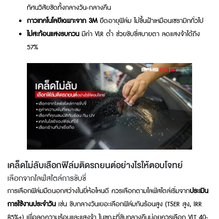
ทัศนวิสัยชัดทั้งกลางวัน-กลางคืน
กาวเทคโนโลยีเฉพาะจาก 3M
ยืดอายุฟิล์ม ไม่ขึ้นฝ้าเหมือนเซรามิกทั่วไป
ไม่สะท้อนแสงรบกวน
มีค่า VLR ต่ำ ช่วยขับขี่สบายตา ลดแสงจ้าได้ถึง
57%
เคล็ดไม่ลับเลือกฟิล์มติดรถยนต์อย่างไรให้ตอบโจทย์
เลือกจากไลฟ์สไตล์การขับขี่
การเลือกฟิล์มมืดนอกสว่างในยี่ห้อไหนดี ควรเลือกตามไลฟ์สไตล์เริ่มจาก
ประเมิน
การใช้งานประจำวัน
เช่น ขับกลางวันเยอะเลือกฟิล์มกันร้อนสูง (TSER สูง, IRR
85%+) เพื่อลดความร้อนและแสงจ้า ในขณะที่ขับกลางคืนบ่อยควรเลือก VLT 40-