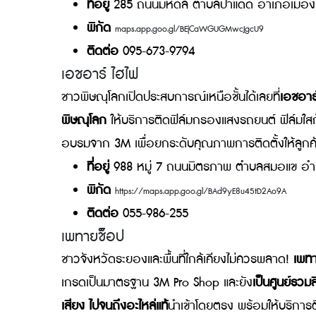
รวม 8 ร้าน 3M Pro Shop ใกล้ฉั
ใครที่กำลังมองหาร้าน 3M Pro Shop เพื่อรับก
สาขาใกล้ฉันจะมีที่ไหนบ้าง
Airport Film Coating
ใครที่อยู่เชียงใหม่หรือพื้นที่ใกล้เคียง สามารถไปได
รอยในเชียงใหม่
ที่อัปเกรดมาตรฐานเป็น 3M Pr
พร้อมให้บริการด้วยทีมช่างมืออาชีพ ใช้เฉพาะ
มาตรฐานการติดตั้งจาก 3M ประเทศไทย
ที่อยู่
285 ถนนมหิดล ตำบลป่าแดด อำเภอเม
พิกัด
maps.app.goo.gl/BEjCaWGUGMwcJgcU9
ติดต่อ
095-673-9794
เอชอาร์ ไฮไฟ