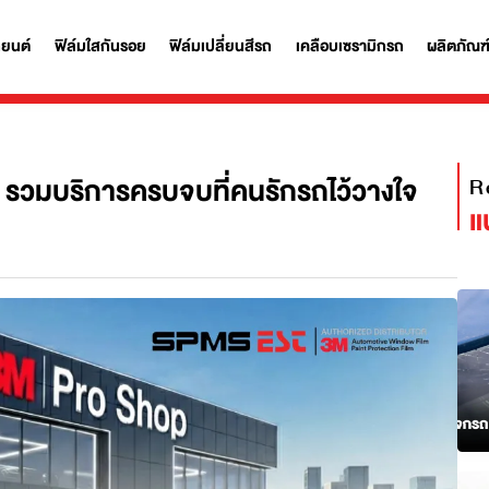
ฟิล์มรถยนต์
ฟิล์มใสกันรอย
ฟิล์มเปลี่ยนสีรถ
เคลือบเซรามิก
ล้ฉัน รวมบริการครบจบที่คนรักรถไว้วา