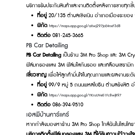
ชาวพิษณุโลกเปิดประสบการณ์เหนือชั้นได้เลยที่
พิษณุโลก
ให้บริการติดฟิล์มกรองแสงรถยนต์ ฟ
อบรมจาก 3M เพื่อยกระดับคุณภาพการติดตั้งให้
ที่อยู่
988 หมู่ 7 ถนนมิตรภาพ ตำบลสมอแ
พิกัด
https://maps.app.goo.gl/BAd9yE8u45tD2Ao9
ติดต่อ
055-986-255
เพทายช็อป
ชาวจังหวัดระยองและพื้นที่ใกล้เคียงไม่ควรพลา
เกรดเป็นมาตรฐาน 3M Pro Shop และยัง
เป็นศู
เสียง ไปจนถึงอะไหล่แท้
นำเข้าโดยตรง พร้อมให้บ
บริการรับประกันสินค้าและงานติดตั้งหลังการขาย
ที่อยู่
20/135 ตำบลเชิงเนิน อำเภอเมือง
พิกัด
https://maps.app.goo.gl/aXwJ297JoE4nxF3d8