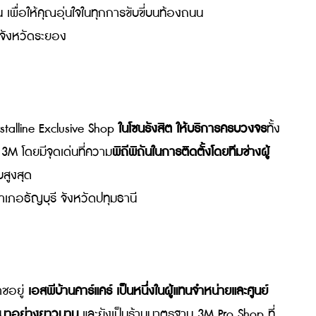
เอชอาร์ ไฮไฟ เพราะที่นี่เป็น
3M Pro Shop
มาตรฐานสูงในจัง
ิล์มใสกันรอย (PPF) และบริการประดับยนต์ครบวงจร โดยช่า
ลูกค้ามั่นใจ
ข อำเภอเมืองพิษณุโลก จังหวัดพิษณุโลก
A
ด!
เพทายช็อป
เป็นศูนย์บริการและจำหน่ายอุปกรณ์ประดับยนต์ 
นย์รวมสินค้าคุณภาพสูง ทั้งชุดแต่งรถยนต์ กล้องบันทึกหน้าร
ริการติดตั้งฟิล์มกรองแสง 3M ทุกรุ่นอย่างมืออาชีพ พร้อม
ทุกชิ้น เพื่อให้คุณอุ่นใจในทุกการขับขี่บนท้องถนน
ระยอง จังหวัดระยอง