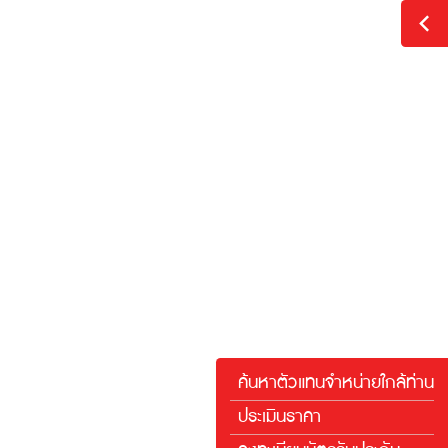
กขั้น
าพผ่านใบ
อง 3M