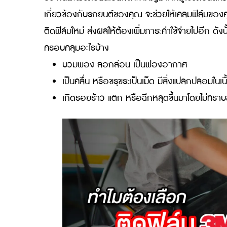
เป็นการการันตีคุณภาพของฟิล์มรถยนต์นั้นๆ ได
รับประกันเคลมฟิล์ม 3M กันดีกว่าว่ามีอะไรน่าส
ประกันฟิล์มรถยนต์ สำคัญอย่า
ประกันฟิล์มรถยนต์เป็นสิ่งที่สำคัญมากที่ผู้ใช้รถ
เกี่ยวข้องกับรถยนต์ของคุณ จะช่วยให้เคลมฟิล์
ติดฟิล์มใหม่ ส่งผลให้ต้องเพิ่มภาระค่าใช้จ่ายไปอี
ครอบคลุมอะไรบ้าง
บวมพอง ลอกล่อน เป็นฟองอากาศ
เป็นคลื่น หรือขรุขระเป็นเม็ด มีสิ่งแปลกปล
เกิดรอยร้าว แตก หรือฉีกหลุดขึ้นมาโดย