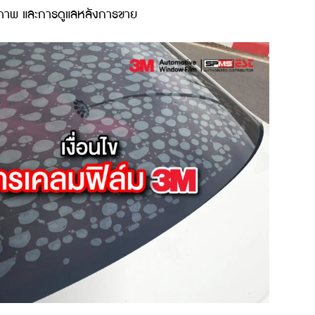
ดมากๆ ไปดูกันว่าฟิล์ม 3M มีดีอย่างไรบ้าง
ผิวหนังมนุษย์ได้มากถึง 99% และความกันร้อนรังสีอินฟราเรดไ
ันที่มีแดดจ้า และช่วงกลางคืนที่แสงไฟจ้า ทำให้ขับขี่ได้ปลอ
ภัยต่อผู้ขับขี่ และผู้โดยสารได้ดี
าณ GPS ได้เป็นปกติ โดยไม่ต้องกังวลว่าจะถูกรบกวนสั
ีทั้งคุณภาพ และการดูแลหลังการขาย