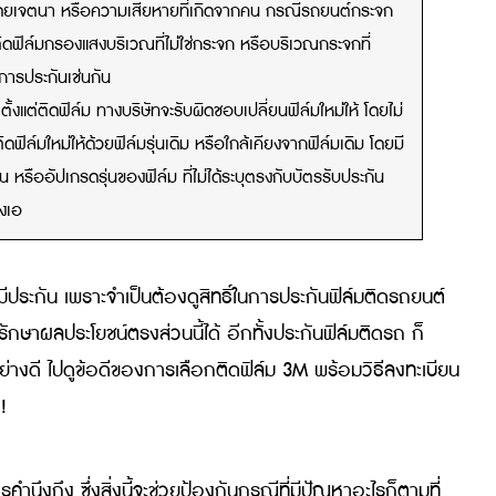
อาจต้องติดฟิล์มใหม่ ทำให้ต้องเสียเงินเพิ่มด้วย
วมพอง ลอกล่อน แตกร้าว เป็นฟองอากาศ เป็นคลื่น หรือขรุขระเป็นเม็ด
รขูด ลอกโดยเจตนา หรือความเสียหายที่เกิดจากคน กรณีรถยนต์กระจก
นไป กรณีติดฟิล์มกรองแสงบริเวณที่ไม่ใช่กระจก หรือบริเวณกระจกที่
ละเว้นการประกันเช่นกัน
ปีแรก ตั้งแต่ติดฟิล์ม ทางบริษัทจะรับผิดชอบเปลี่ยนฟิล์มใหม่ให้ โดยไม
ริษัทจะติดฟิล์มใหม่ให้ด้วยฟิล์มรุ่นเดิม หรือใกล้เคียงจากฟิล์มเดิม โดย
กเปลี่ยน หรืออัปเกรดรุ่นของฟิล์ม ที่ไม่ได้ระบุตรงกับบัตรรับประกัน
ยส่วนต่างเอ
ิล์มที่มีประกัน เพราะจำเป็นต้องดูสิทธิ์ในการประกันฟิล์มติ
จะช่วยรักษาผลประโยชน์ตรงส่วนนี้ได้ อีกทั้งประกันฟิล์มติดร