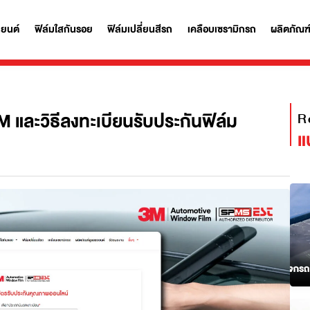
ฟิล์มรถยนต์
ฟิล์มใสกันรอย
ฟิล์มเปลี่ยนสีรถ
เคลือบเซรามิก
มฟิล์ม 3M และวิธีลงทะเบียนรับประกันฟิล์ม