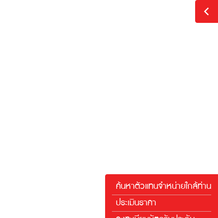
ะเพิ่ม
น