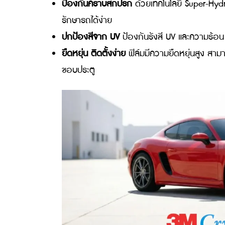
ประสิทธิภาพ
คุณสมบัติเด่น
ได้แก่ เทคโนโลยี 
ต่อกรด สารเคมี และคราบสกปรก ผิวใสเงาไม่
ปีพร้อมประกัน
เหมาะสำหรับเจ้าของรถสปอร์ตหร
มลภาวะสูง ต้องการรักษาความเงางามสีรถเดิมโ
จุดเด่นของ 3M PPF ที่ทำให้คุณเบียร์ ใบ
ป้องกันรอยขีดข่วนและเศษหิน
ปกป้องผิวส
ซ่อมแซมรอยได้เอง (Self-healing)
มีคุณส
เพิ่มความเงางาม
เพิ่มความสวยใสและความเง
ป้องกันคราบสกปรก
ด้วยเทคโนโลยี Supe
รักษารถได้ง่าย
ปกป้องสีจาก UV
ป้องกันรังสี UV และควา
ยืดหยุ่น ติดตั้งง่าย
ฟิล์มมีความยืดหยุ่นสู