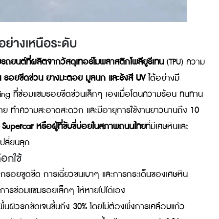
ยนต์อย่างเหนือระดับ
สกันรอยรถยนต์ที่ผลิตจากวัสดุเทอร์โมพลาสติกโพลียูรีเทน
(T
เก็ดหิน รอยขีดข่วน ยางมะตอย มูลนก และรังสี UV
ได้อย่าง