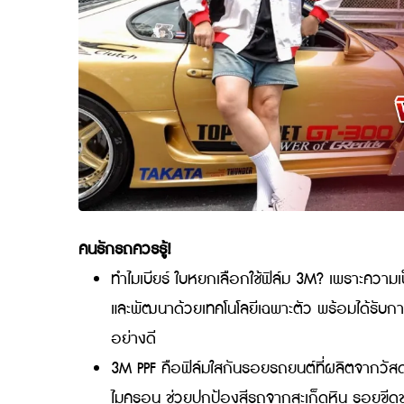
คนรักรถควรรู้!
ทำไมเบียร์ ใบหยกเลือกใช้ฟิล์ม 3M? เพร
และพัฒนาด้วยเทคโนโลยีเฉพาะตัว พร้อมได