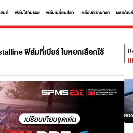
ฟิล์มรถยนต์
ฟิล์มใสกันรอย
ฟิล์มเปลี่ยนสีรถ
เคลือบเซรามิก
ystalline ฟิล์มที่เบียร์ ใบหยกเลือกใช้