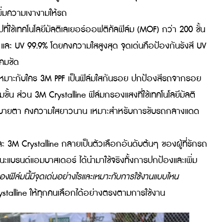
ากวัสดุเทอร์โมพลาสติกโพลียูรีเทน (TPU) ความหนา 160-20
ยขีดข่วน ยางมะตอย มูลนก และรังสี UV และมีจุดเด่นที่ซ่
ก และเพิ่มความเงางามให้รถ
นท็อปที่ใช้เทคโนโลยีมัลติเลเยอร์ออฟติคัลฟิล์ม (MOF) กว่า 
 97-99% และ UV 99.9% โดยคงความใสสูงสุด จุดเด่นคือป้องกัน
ศนวิสัยคมชัด
e แบบใดเหมาะกับใคร 3M PPF เป็นฟิล์มใสกันรอย ปกป้องสีร
บบเต็มขั้น ส่วน 3M Crystalline ฟิล์มกรองแสงที่ใช้เทคโนโลย
ดแสงจ้า สบายตา คงความใสยาวนาน เหมาะสำหรับการขับรถก
F และ 3M Crystalline กลายเป็นตัวเลือกอันดับต้นๆ ของผู้