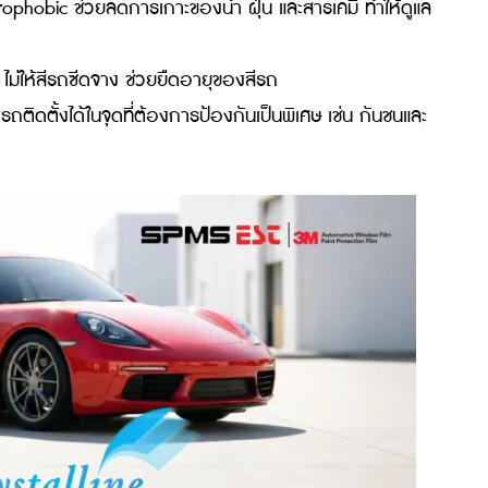
Self-Healing ที่ซ่อมแซมรอยขีดข่วนเล็กๆ เองเมื่อโดนความร้
เหลืองง่าย ทำความสะอาดสะดวก และมีอายุการใช้งานยาวนา
ู รถ Supercar หรือผู้ที่ขับขี่บ่อยในสภาพถนนไทย
ที่มีเศษห
ดยไม่เปลี่ยนลุก
หยกเลือกใช้
ีรถจากรอยขูดขีด การเฉี่ยวชนเบาๆ และการกระเด็นของเศ
มบัติในการซ่อมแซมรอยเล็กๆ ให้หายไปได้เอง
าให้พื้นผิวรถชัดเจนขึ้นถึง 30% โดยไม่ต้องพึ่งการเคลือบแ
r-Hydrophobic ช่วยลดการเกาะของน้ำ ฝุ่น และสารเคมี ทำให
มร้อน ไม่ให้สีรถซีดจาง ช่วยยืดอายุของสีรถ
ง สามารถติดตั้งได้ในจุดที่ต้องการป้องกันเป็นพิเศษ เช่น กัน