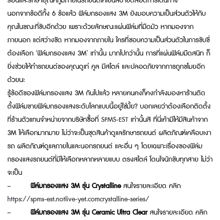
ร้อนและรักษาอุณหภูมิภายในรถยนต์ให้เย็นสบายตลอดการเดินทาง
นอกจากข้อดีทั้ง 6 ข้อแล้ว ฟิล์มกรองแสง 3M ยังมอบความเป็นส่วนตัวให้กับ
คุณในขณะที่ขับอีกด้วย เพราะด้วยลักษณะแผ่นฟิล์มที่มืดมัว หากมองจาก
ภายนอก แต่สว่างชัด หากมองจากภายใน ใครที่ชอบความเป็นส่วนตัวในการขับขี่
ต้องเลือก ‘ฟิล์มกรองแสง 3M’ เท่านั้น มากไปกว่านั้น การที่แผ่นฟิล์มมืดสนิท ก็
ยิ่งช่วยให้ทำรถยนต์ของคุณดูเท่ คูล มีสไตล์ และปลอดภัยจากการถูกขโมยอีก
ด้วยนะ
รู้ข้อดีของฟิล์มกรองแสง 3M กันไปแล้ว หลายคนคงก็คงกำลังมองหาร้านติด
ตั้งฟิล์มขายฟิล์มกรองแสงระดับโลกแบบนี้อยู่ใช่มั้ย? บอกเลยว่าต้องเลือกติดตั้ง
ที่ร้านตัวแทนจำหน่ายจากบริษัทซื้อที่
SPMS-EST
เท่านั้นสิ ที่นี่เค้ามีให้มีสินค้าจาก
3M ให้เลือกมากมาย ไม่ว่าจะเป็นชุดสินค้าดูแลรักษารถยนต์ ผลิตภัณฑ์เคลือบเงา
รถ ผลิตภัณฑ์ดูแลภายในและนอกรถยนต์ และอื่น ๆ โดยเฉพาะเรื่องของฟิล์ม
กรองแสงรถยนต์ที่มีให้เลือกหลากหลายแบบ ตรงสไตล์ โดนใจนักขับทุกสาย ไม่ว่า
จะเป็น
–
ฟิล์มกรองแสง 3M รุ่น Crystalline
สนใจรายละเอียด คลิก
https://spms-est.notlive-yet.comcrystalline-series/
–
ฟิล์มกรองแสง 3M รุ่น Ceramic Ultra Clear
สนใจรายละเอียด คลิก