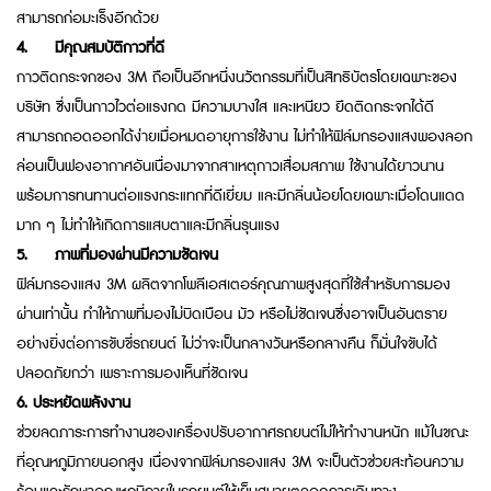
สามารถก่อมะเร็งอีกด้วย
4.
มีคุณสมบัติกาวที่ดี
กาวติดกระจกของ 3M ถือเป็นอีกหนึ่งนวัตกรรมที่เป็นสิทธิบัตรโดยเฉพาะของ
บริษัท ซึ่งเป็นกาวไวต่อแรงกด มีความบางใส และเหนียว ยึดติดกระจกได้ดี
สามารถถอดออกได้ง่ายเมื่อหมดอายุการใช้งาน ไม่ทำให้ฟิล์มกรองแสงพองลอก
ล่อนเป็นฟองอากาศอันเนื่องมาจากสาเหตุกาวเสื่อมสภาพ ใช้งานได้ยาวนาน
พร้อมการทนทานต่อแรงกระแทกที่ดีเยี่ยม และมีกลิ่นน้อยโดยเฉพาะเมื่อโดนแดด
มาก ๆ ไม่ทำให้เกิดการแสบตาและมีกลิ่นรุนแรง
5.
ภาพที่มองผ่านมีความชัดเจน
ฟิล์มกรองแสง 3M ผลิตจากโพลีเอสเตอร์คุณภาพสูงสุดที่ใช้สำหรับการมอง
ผ่านเท่านั้น ทำให้ภาพที่มองไม่บิดเบือน มัว หรือไม่ชัดเจนซึ่งอาจเป็นอันตราย
อย่างยิ่งต่อการขับขี่รถยนต์ ไม่ว่าจะเป็นกลางวันหรือกลางคืน ก็มั่นใจขับได้
ปลอดภัยกว่า เพราะการมองเห็นที่ชัดเจน
6.
ประหยัดพลังงาน
ช่วยลดภาระการทำงานของเครื่องปรับอากาศรถยนต์ไม่ให้ทำงานหนัก แม้ในขณะ
ที่อุณหภูมิภายนอกสูง เนื่องจากฟิล์มกรองแสง 3M จะเป็นตัวช่วยสะท้อนความ