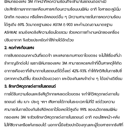
ฟิล์มกรองแสง 3M ทำหน้าที่ลดความร้อนที่จะเข้ามาในรถยนต์อย่างมี
ประสิทธิภาพจากการเคลือบสารสะท้อนความร้อนบนฟิล์ม อาทิ ไอสารอะลูมินั่ม
นิกเกิล ทองแดง หรือโลหะอัลลอยด์อื่น ๆ มีความสามารถในการลดความร้อน
ได้สูงถึง 69% วัดมาตรฐานของ ASTM E-903 และคำนวณตามมาตรฐาน
ASHRAE แถมยังลดรังสีความร้อนโดยรวม ช่วยลดการทำงานหนักของเครื่อง
ปรับอากาศ จึงช่วยประหยัดค่าใช้จ่ายได้อีกด้วย
2.
ลดค่าสะท้อนแสง
การขับรถตอนกลางวันที่แดดจ้า และแสงกระทบสายตาโดยตรง จะไม่ใช่เรื่องที่น่า
รำคาญอีกต่อไป เพราะฟิล์มกรองแสง 3M สามารถลดแสงจ้าที่เป็นสาเหตุให้เกิด
อาการเคืองตาที่เข้ามาภายในรถยนต์ได้ตั้งแต่ 42%-93% ทำให้ทัศวิสัยในการขับขี่
เวลากลางวันดีขึ้น ช่วยปกป้องดวงตา และป้องกันแสงจ้าต่าง ๆ ได้อย่างดีเยี่ยม
3.
รักษาวัสดุตกแต่งภายในรถยนต์
การได้รับความร้อนและรังสียูวีจากแสงแดดโดยตรง จะทำให้วัสดุตกแต่งภายใน
รถยนต์ เช่น เบาะ ประตู ฯลฯ เสียหายได้ภายในระยะเวลาไม่กี่ปี แต่ด้วยความ
สามารถในการป้องกันรังสีอัลตราไวโอเลตได้สูงถึง 99% ของนวัตกรรมฟิล์ม
กรองแสง 3M จะช่วยรักษาวัสดุตกแต่งภายในรถยนต์ อาทิ คอนโซลหน้า-หลัง
ไม่ให้ซีดจางหรือแห้งกรอบได้ นอกจานี้ยังช่วยปกป้องคุณและผู้โดยสารจากรังสีที่