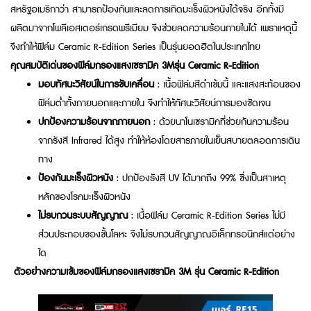
สหรัฐอเมริกาว่า สามารถป้องกันและลดการเกิดมะเร็งผิวหนังได้จริง อีกทั้งมี
ผลิตมาจากโพลีเอสเตอร์เกรดพรีเมียม จึงช่วยลดความร้อนภายในได้ เพราเหตุนี้
จึงทำให้ฟิล์ม Ceramic R-Edition Series เป็นรุ่นยอดฮิตในประเทศไทย
คุณสมบัติเด่นของ
ฟิล์มกรองแสงเซรามิค 3Mรุ่น
Ceramic R-Edition
มอบทัศนะวิสัยน์ในการขับเคลื่อน
: เนื้อฟิล์มสีดำเข้มนี้ และแสงสะท้อนของ
ฟิล์มต่ำทั้งภายนอกและภายใน จึงทำให้ทัศนะวิสัยน์การมองชัดเจน
ปกป้องความร้อนจากภายนอก
: ด้วยนาโนเซรามิคที่ช่วยกันความร้อน
จากรังสี Infrared ได้สูง ทำให้ห้องโดยสารภายในเย็นสบายตลอดการเดิน
ทาง
ป้องกันมะเร็งผิวหนัง
: ปกป้องรังสี UV ได้มากถึง 99% ซึ่งเป็นสาเหตุ
หลักของโรคมะเร็งผิวหนัง
ไม่รบกวนระบบสัญญาณ
: เนื้อฟิล์ม Ceramic R-Edition Series ไม่มี
ส่วนประกอบของชั้นโลหะ จึงไม่รบกวนสัญญาณอิเล็กทรอนิกส์แต่อย่าง
ใด
ตัวอย่าง
ความเข้มของ
ฟิล์มกรองแสงเซรามิค 3M รุ่น
Ceramic R-Edition