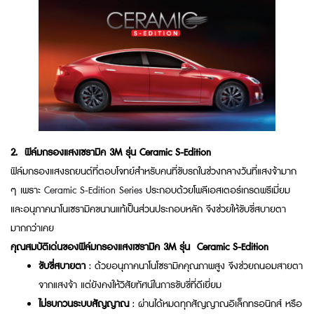
2. ฟิล์มกรองแสงเซรามิค 3M รุ่น Ceramic S-Edition
ฟิล์มกรองแสงรถยนต์ที่ตอบโจทย์สำหรับคนที่ขับรถในช่วงกลางวันที่แสงจ้ามาก
ๆ เพราะ
Ceramic S-Edition Series
ประกอบด้วยโพลีเอสเตอร์เกรดพรีเมี่ยม
และอนุภาคนาโนเซรามิคขนานแท้เป็นส่วนประกอบหลัก จึงช่วยให้ขับขี่สบายตา
มากกว่าเคย
คุณสมบัติเด่นของ
ฟิล์มกรองแสงเซรามิค 3M รุ่น Ceramic S-Edition
ขับขี่สบายตา
: ด้วยอนุภาคนาโนโซรามิคคุณภาพสูง จึงช่วยถนอมสายตา
จากแสงจ้า แต่ยังคงให้วิสัยทัศน์ในการขับขี่ที่ดีเยี่ยม
ไม่รบกวนระบบสัญญาณ
: ผ่านได้หมดทุกสัญญาณอิเล็กทรอนิกส์ หรือ