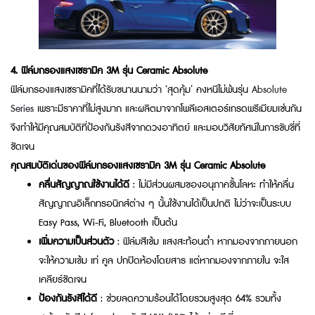
4.
ฟิล์มกรองแสงเซรามิค 3M รุ่น
Ceramic Absolute
ฟิล์มกรองแสงเซรามิคที่ได้รับขนานนามว่า ‘สุดคุ้ม’ คงหนีไม่พ้นรุ่น
Absolute
Series
เพราะมีราคาที่ไม่สูงมาก และผลิตมาจากโพลีเอสเตอร์เกรดพรีเมียมเช่นกัน
จึงทำให้มีคุณสมบัติที่ป้องกันรังสีจากดวงอาทิตย์ และมอบวิสัยทัศน์ในการขับขี่ที่
ชัดเจน
คุณสมบัติเด่นของ
ฟิล์มกรองแสงเซรามิค 3M รุ่น
Ceramic Absolute
คลื่นสัญญาณใช้งานได้ดี
: ไม่มีส่วนผสมของอนุภาคชั้นโลหะ ทำให้คลื่น
สัญญาณอิเล็กทรอนิกส์ต่าง ๆ นั้นใช้งานได้เป็นปกติ ไม่ว่าจะเป็นระบบ
Easy Pass, Wi-Fi, Bluetooth เป็นต้น
เพิ่มความเป็นส่วนตัว
: ฟิล์มสีเข้ม แสงสะท้อนต่ำ หากมองจากภายนอก
จะให้ความเข้ม เท่ คูล ปกปิดห้องโดยสาร แต่หากมองจากภายใน จะใส
เคลียร์ชัดเจน
ป้องกันรังสีได้ดี
: ช่วยลดความร้อนได้โดยรวมสูงสุด 64% รวมทั้ง