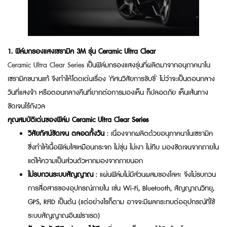
1.
ฟิล์มกรองแสงเซรามิค 3M รุ่น Ceramic Ultra Clear
Ceramic Ultra Clear Series
เป็นฟิล์มกรองแสงรุ่นที่ผลิตมาจากอนุภาคนาโน
เซรามิคขนานแท้ จึงทำให้โดดเด่นเรื่อง ‘ทัศนวิสัยการขับขี่’ ไม่ว่าจะเป็นตอนกลาง
วันที่แสงจ้า หรือตอนกลางคืนที่ยากต่อการมองเห็น ก็ปลอดภัย เห็นเส้นทาง
ชัดเจนไร้กังวล
คุณสมบัติเด่นของฟิล์ม Ceramic Ultra Clear Series
วิสัยทัศน์ชัดเจน ตลอดทั้งวัน
: เนื่องจากผลิตด้วยอนุภาคนาโนเซรามิค
ซึ่งทำให้เนื้อฟิล์มใสเหมือนกระจก ไม่ขุ่น ไม่เงา ไม่ทึบ มองชัดเจนจากภายใน
แต่ให้ความเป็นส่วนตัวหากมองจากภายนอก
ไม่รบกวนระบบสัญญาณ
: แผ่นฟิล์มไม่มีส่วนผสมของโลหะ จึงไม่รบกวน
การสื่อสารของอุปกรณ์ภายใน เช่น Wi-Fi, Bluetooth, สัญญาณวิทยุ,
GPS, RFID เป็นต้น (แต่อย่างไรก็ตาม อาจจะมีผลกระทบต่ออุปกรณ์ที่ใช้
ระบบสัญญาณอินฟราเรด)