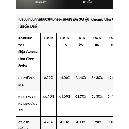
เปรียบเทียบคุณสมบัติฟิล์มกรองแสงเซรามิค 3M รุ่น Ceramic Ultra Clear ของ
เข้มแต่ละเบอร์
คุณสมบัติ
CM IR
CM IR
CM IR
CM IR
CM IR
CM
ของ
5
15
25
35
50
ฟิล์ม Ceramic
Ultra Clear
Series
ค่าแสงที่ส่อง
5.30%
16.00%
25.40%
37.30%
52.60%
64
ผ่าน
ค่าการลดรังสี
66.10%
63.60%
61.70%
58.30%
54.70%
51
ความร้อนโดย
รวม
ค่าแสงที่
4.40%
4.50%
4.80%
5.20%
6.00%
6.