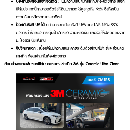
ป้องกันรังสีอินฟราเรดได้ดี
: เพิ่มความเย็นสบายให้กับห้องโดยสาร เพราะ
ฟิล์มประเภทนี้สามารถตัดรังสีอินฟราเรดได้สูงสุดถึง 95% ซึ่งถือเป็น
ความร้อนหลักจากแสงอาทิตย์
ป้องกันรังสี UV ได้ :
สามารถสะท้อนรังสี UVA และ UVB ได้ถึง 99%
ตัวการทำร้ายผิว กระตุ้นฝ้า/กระ/ความเหี่ยวย่น และช่วยให้ปลอดภัยจาก
มะเร็งผิวหนังเช่นกัน
ขับขี่สบายตา
:
เนื้อฟิล์มมีความเข้มหลายระดับด้วยโทนสีฟ้า ซึ่งจะช่วยลด
แสงที่สะท้อนเข้ามาในห้องโดยสาร
ตัวอย่างความเข้มของฟิล์มกรองแสงเซรามิค 3M รุ่น Ceramic Ultra Clear