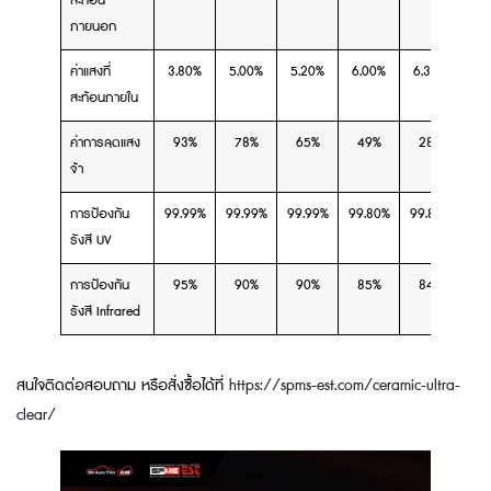
สะท้อน
ภายนอก
ค่าแสงที่
3.80%
5.00%
5.20%
6.00%
6.30%
6.
สะท้อนภายใน
ค่าการลดแสง
93%
78%
65%
49%
28%
1
จ้า
การป้องกัน
99.99%
99.99%
99.99%
99.80%
99.80%
99
รังสี UV
การป้องกัน
95%
90%
90%
85%
84%
7
รังสี Infrared
สนใจติดต่อสอบถาม หรือสั่งซื้อได้ที่
https://spms-est.com/ceramic-ultra-
clear/