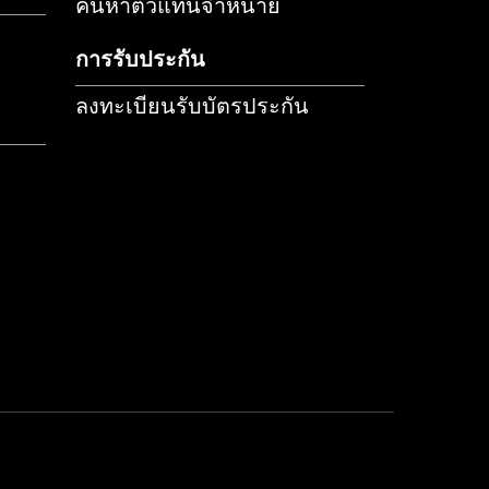
รักษารถยนต์
ข่าวสารโปรโมชั่น
กิจกรรมและโปรโมชั่น
บทความ
รถ
ประเมินราคาฟิล์มรถยนต์
รถยนต์
เช็คราคาฟิล์ม
ค้นหาตัวแทนจำหน่าย
การรับประกัน
ลงทะเบียนรับบัตรประกัน
ำ