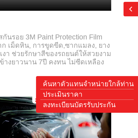
้งฟิล์มใสกันรอย 3M Paint Protection Fi
ิวรถยนต์จาก เม็ดหิน, การขูดขีด,ซากแมลง
ิล์มใส ผิวเงา ช่วยรักษาสีของรถยนต์ให้ส
รใช้งานค่อนข้างยาวนาน 7ปี คงทน ไม่ซีดเหล
ค้นหาตัวแทนจำหน
ประเมินราคา