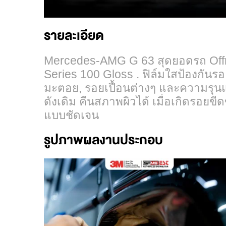
รายละเอียด
Mercedes-AMG G 63 สุดยอดรถ Of
Series 100 Gloss . ฟิล์มใสป้อง
มะตอย, รอยเปื้อนต่างๆ และความ
ดังเดิม คืนสภาพผิวได้ เมื่อเกิด
แบบชัดเจน
รูปภาพผลงานประกอบ