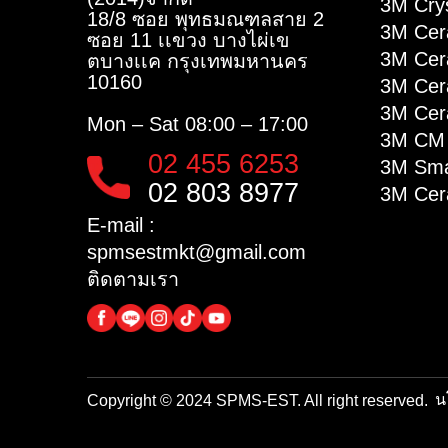
S
ติ
สม
Co
บริษัท เอส พี มาร์เก็ตติ้ง แอนด์
เซลส์ (2001)จำกัด
ฟิ
และบริษัท อี เอส ที
(2014)จำกัด​
3M
18/8 ซอย พุทธมณฑลสาย 2
3M
ซอย 11 เเขวง บางไผ่เข
3M
ตบางเเค กรุงเทพมหานคร
10160
3M
3M
Mon – Sat
08:00 – 17:00
3M
02 455 6253
3M