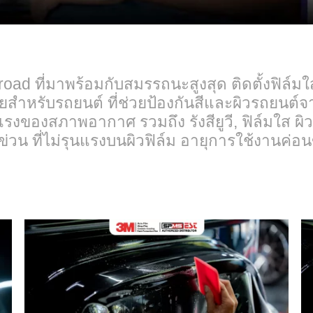
froad ที่มาพร้อมกับสมรรถนะสูงสุด ติดตั
กันรอยสำหรับรถยนต์ ที่ช่วยป้องกันสีและผ
รุนแรงของสภาพอากาศ รวมถึง รังสียูวี, ฟ
รอยขีดข่วน ที่ไม่รุนแรงบนผิวฟิล์ม อายุกา