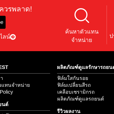
ุณไม่ควรพลาด!
scribe
ค้นหาตัว
านทางไลน์
จำหน่า