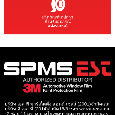
ผลิตภัณฑ์เทปกาว
สำหรับอุปกรณ์
แต่งรถยนต์
บริษัท เอส พี มาร์เก็ตติ้ง แอนด์ เซลส์ (2001)จำกัด
และ
บริษัท อี เอส ที (2014)จำกัด​
18/8 ซอย พุทธมณฑลสาย
2 ซอย 11 เเขวง บางไผ่เขตบางเเค กรุงเทพมหานคร