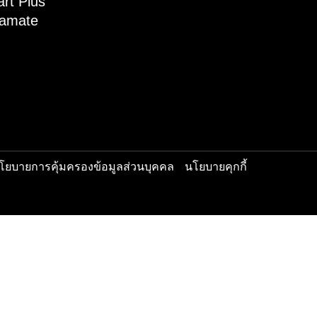
รีวิวผลงาน
 Crystalline
 Ceramic Prestige
รับชมผลงาน
 Ceramic Ultra Clear
วิดีโอรีวิว
 Ceramic S-Edition
บทความแนะน
 Ceramic Absolute
 CM Plus
 Smart Plus
 Ceramate