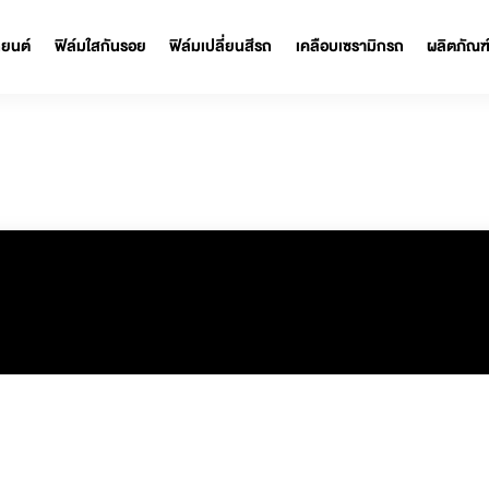
ฟิล์มรถยนต์
ฟิล์มใสกันรอย
ฟิล์มเปลี่ยนสีรถ
เคลือบเซรามิก