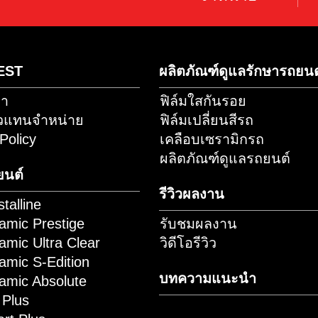
ุณไม่ควรพลาด!
scribe
ค้นหาตัว
านทางไลน์
จำหน่า
PMS EST
ผลิตภัณฑ์ดูแล
ดต่อเรา
ฟิล์มใสกันรอย
ัครตัวแทนจำหน่าย
ฟิล์มเปลี่ยนสีรถ
okie Policy
เคลือบเซรามิก
ผลิตภัณฑ์ดูแล
ล์มรถยนต์