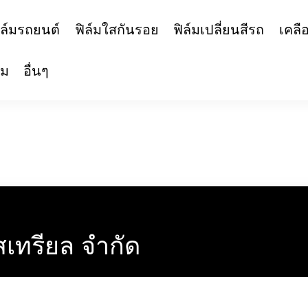
รา
ฟิล์มรถยนต์
ฟิล์มใสกันรอย
ฟิล์มเปลี่ยน
ทความ
อื่นๆ
นดัสเทรียล จำกัด