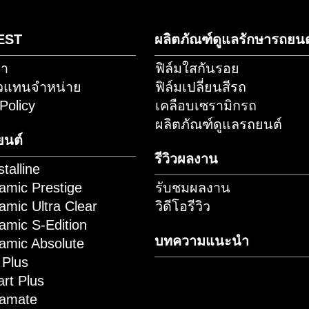
scribe
ค้นหาตัว
านทางไลน์
จำหน่า
PMS EST
ผลิตภัณฑ์ดูแล
ดต่อเรา
ฟิล์มใสกันรอย
ัครตัวแทนจำหน่าย
ฟิล์มเปลี่ยนสีรถ
okie Policy
เคลือบเซรามิก
ผลิตภัณฑ์ดูแล
ล์มรถยนต์
รีวิวผลงาน
 Crystalline