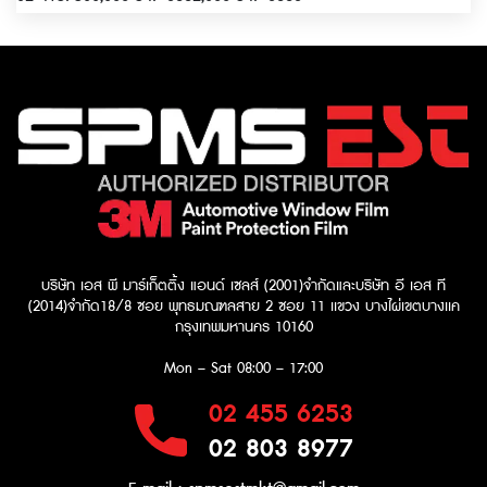
บริษัท เอส พี มาร์เก็ตติ้ง แอนด์ เซลส์ (2001)จำกัด
และบริษัท อี เอส ที
(2014)จำกัด​
18/8 ซอย พุทธมณฑลสาย 2 ซอย 11 เเขวง บางไผ่เขตบางเเค
กรุงเทพมหานคร 10160
Mon – Sat
08:00 – 17:00
02 455 6253
02 803 8977