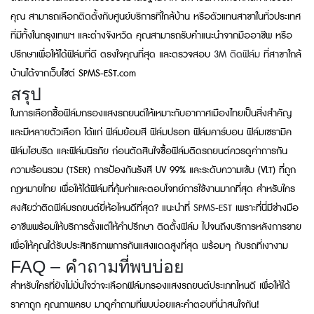
คุณ สามารถเลือกติดตั้งกับศูนย์บริการที่ใกล้บ้าน หรือตัวแทนสาขาในทั่วประเทศ
ที่มีทั้งในกรุงเทพฯ และต่างจังหวัด คุณสามารถรับคำแนะนำจากมืออาชีพ หรือ
ปรึกษาเพื่อให้ได้ฟิล์มที่ดี ตรงใจคุณที่สุด และตรวจสอบ
3M ติดฟิล์ม
ที่สาขาใกล้
บ้านได้จากเว็บไซต์ SPMS-EST.com
สรุป
ในการเลือกซื้อฟิล์มกรองแสงรถยนต์ให้เหมาะกับอากาศเมืองไทยเป็นสิ่งสำคัญ
และมีหลายตัวเลือก ได้แก่ ฟิล์มย้อมสี ฟิล์มปรอท ฟิล์มคาร์บอน ฟิล์มเซรามิค
ฟิล์มไฮบริด และฟิล์มนิรภัย ก่อนตัดสินใจซื้อฟิล์มติดรถยนต์ควรดูค่าการกัน
ความร้อนรวม (TSER) การป้องกันรังสี UV 99% และระดับความเข้ม (VLT) ที่ถูก
กฎหมายไทย เพื่อให้ได้ฟิล์มที่คุ้มค่าและตอบโจทย์การใช้งานมากที่สุด สำหรับใคร
สงสัยว่าติดฟิล์มรถยนต์ยี่ห้อไหนดีที่สุด? แนะนำที่
SPMS-EST
เพราะที่นี่มีช่างมือ
อาชีพพร้อมให้บริการตั้งแต่ให้คำปรึกษา ติดตั้งฟิล์ม ไปจนถึงบริการหลังการขาย
เพื่อให้คุณได้รับประสิทธิภาพการกันแสงแดดสูงที่สุด พร้อมๆ กับรถที่เงางาม
FAQ – คำถามที่พบบ่อย
สำหรับใครที่ยังไม่มั่นใจว่าจะเลือกฟิล์มกรองแสงรถยนต์ประเภทไหนดี เพื่อให้ได้
ราคาถูก คุณภาพครบ มาดูคำถามที่พบบ่อยและคำตอบที่น่าสนใจกัน!