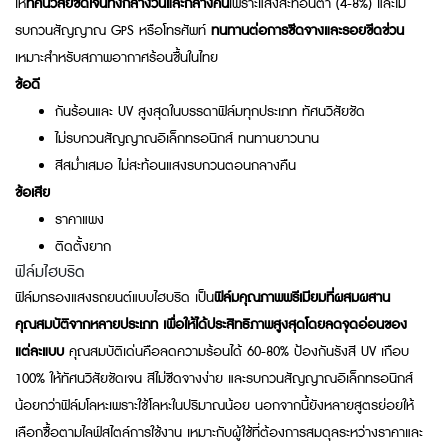
ให้
ทัศนวิสัยชัดเจนทั้งกลางวันและกลางคืน
เพราะแสงสะท้อนต่ำ (4-8%) และไม่
รบกวนสัญญาณ GPS หรือโทรศัพท์
ทนทานต่อการซีดจางและรอยขีดข่วน
เหมาะสำหรับสภาพอากาศร้อนชื้นในไทย
ข้อดี
กันร้อนและ UV สูงสุดในบรรดาฟิล์มทุกประเภท ทัศนวิสัยชัด
ไม่รบกวนสัญญาณอิเล็กทรอนิกส์ ทนทานยาวนาน
สีสม่ำเสมอ ไม่สะท้อนแสงรบกวนตอนกลางคืน
ข้อเสีย
ราคาแพง
ติดตั้งยาก
ฟิล์มไฮบริด
ฟิล์มกรองแสงรถยนต์แบบไฮบริด เป็น
ฟิล์มคุณภาพ
พรีเมียม
ที่ผสมผสาน
คุณสมบัติจากหลายประเภท เพื่อให้ได้ประสิทธิภาพสูงสุดโดยลดจุดอ่อนของ
แต่ละแบบ
คุณสมบัติเด่นคือลดความร้อนได้ 60-80% ป้องกันรังสี UV เกือบ
100% ให้ทัศนวิสัยชัดเจน สีไม่ซีดจางง่าย และรบกวนสัญญาณอิเล็กทรอนิกส์
น้อยกว่าฟิล์มโลหะเพราะใช้โลหะในปริมาณน้อย นอกจากนี้ยังหลายสูตรย่อยให้
เลือกซื้อตามไลฟ์สไตล์การใช้งาน เหมาะกับผู้ใช้ที่ต้องการสมดุลระหว่างราคาและ