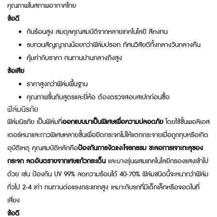
คุณภาพในสภาพอากาศไทย
ข้อดี
กันร้อนสูง สมดุลคุณสมบัติจากหลายเทคโนโลยี สีคงทน
รบกวนสัญญาณน้อยกว่าฟิล์มปรอท ทัศนวิสัยดีทั้งกลางวันกลางคืน
คุ้มค่ากับราคา ทนทานปานกลางถึงสูง
ข้อเสีย
ราคาสูงกว่าฟิล์มพื้นฐาน
คุณภาพขึ้นกับสูตรและยี่ห้อ ต้องตรวจสอบสเปกก่อนซื้อ
ฟิล์มนิรภัย
ฟิล์มนิรภัย เป็นฟิล์มที่
ออกแบบมาเป็นพิเศษเพื่อความปลอดภัย
โดยใช้ชั้นพอลิเอส
เตอร์หนาและกาวพิเศษหลายชั้นเพื่อยึดกระจกไม่ให้แตกกระจายเมื่อถูกทุบหรือเกิด
อุบัติเหตุ คุณสมบัติหลักคือ
ป้องกันการงัดแงะโจรกรรม ชะลอการเจาะทะลุของ
กระจก ลดอันตรายจากเศษแก้วกระเด็น
และบางรุ่นผสมเทคโนโลยีกรองแสงเข้าไป
ด้วย เช่น ป้องกัน UV 99% ลดความร้อนได้ 40-70% ฟิล์มชนิดนี้จะหนากว่าฟิล์ม
ทั่วไป 2-4 เท่า ทนทานต่อแรงกระแทกสูง เหมาะกับรถที่มีเด็กเล็กหรือจอดในที่
เสี่ยง
ข้อดี