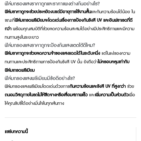
ฟิล์มกรองแสงราคาถูกและราคาแพงต่างกันอย่างไร?
ฟิล์มราคาถูกจะช่วยประหยัดงบแต่มีอายุการใช้งานสั้น
และกันความร้อนได้น้อย ใน
ขณะที่
ฟิล์มเกรดพรีเมียมจะโดดเด่นเรื่องการป้องกันรังสี UV และอินฟราเรดที่ดี
กว่า
พร้อมคุณสมบัติที่ช่วยลดความร้อนสะสมได้อย่างมีประสิทธิภาพและมีความ
ทนทานสูงในระยะยาว
ฟิล์มกรองแสงราคาถูกจะป้องกันแสงแดดได้ดีไหม?
ฟิล์มราคาถูกจะช่วยลดความจ้าของแสงแดดได้ในระดับหนึ่ง
แต่ในแง่ของความ
ทนทานและประสิทธิภาพการป้องกันรังสี UV นั้น ยังถือว่า
ไม่ครอบคลุมเท่ากับ
ฟิล์มเกรดพรีเมียม
ฟิล์มกรองแสงพรีเมียมมีข้อดีอย่างไร?
ฟิล์มกรองแสงพรีเมียมโดดเด่นด้วยการ
กันความร้อนและรังสี UV ที่สูงกว่า
ช่วย
ถนอมวัสดุภายในรถไม่ให้ซีดจางหรือเสื่อมสภาพเร็ว
และ
เพิ่มความเป็นส่วนตัว
เพื่อ
ให้คุณขับขี่ได้อย่างมั่นใจในทุกเส้นทาง
แชร์บทความนี้