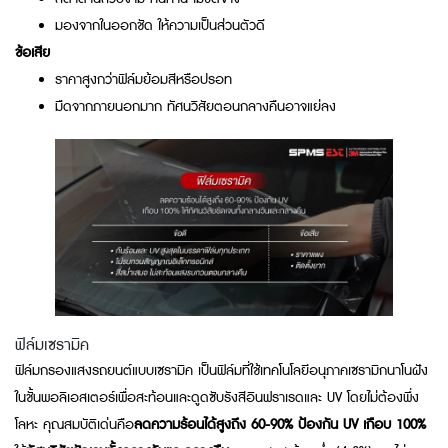
มองจากในออกชัด ให้ความเป็นส่วนตัวดี
ข้อเสีย
ราคาสูงกว่าฟิล์มย้อมสีหรือปรอท
มืดจากภายนอกมาก ทัศนวิสัยตอนกลางคืนอาจแย่ลง
ฟิล์มเซรามิค
ฟิล์มกรองแสงรถยนต์แบบเซรามิค เป็นฟิล์มที่ใช้เทคโนโลยีอนุภาคเซรามิกนาโนฝัง
ในชั้นพอลิเอสเตอร์เพื่อสะท้อนและดูดซับรังสีอินฟราเรดและ UV โดยไม่ต้องพึ่ง
โลหะ คุณสมบัติเด่นคือ
ลดความร้อนได้สูงถึง 60-90% ป้องกัน UV เกือบ 100%