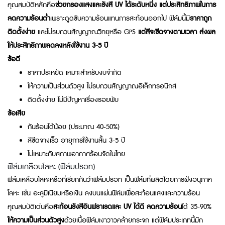
คุณสมบัติหลักคือ
ช่วยกรองแสงและรังสี UV ได้ระดับหนึ่ง แต่ประสิทธิภาพในการ
ลดความร้อนต่ำ
เพราะดูดซับความร้อนแทนการสะท้อนออกไป ฟิล์มนี้มี
ราคาถูก
ติดตั้งง่าย
และไม่รบกวนสัญญาณวิทยุหรือ GPS
แต่สีจะซีดจางตามเวลา ส่งผล
ให้ประสิทธิภาพลดลงหลังใช้งาน 3-5 ปี
ข้อดี
ราคาประหยัด เหมาะสำหรับงบจำกัด
ให้ความเป็นส่วนตัวสูง ไม่รบกวนสัญญาณอิเล็กทรอนิกส์
ติดตั้งง่าย ไม่มีปัญหาเรื่องรอยพับ
ข้อเสีย
กันร้อนได้น้อย (ประมาณ 40-50%)
สีซีดจางเร็ว อายุการใช้งานสั้น 3-5 ปี
ไม่เหมาะกับสภาพอากาศร้อนจัดในไทย
ฟิล์มเคลือบโลหะ (ฟิล์มปรอท)
ฟิล์มเคลือบโลหะหรือที่เรียกกันว่าฟิล์มปรอท เป็นฟิล์มที่ผลิตโดยการฝังอนุภาค
โลหะ เช่น อะลูมิเนียมหรือเงิน ลงบนแผ่นฟิล์มเพื่อสะท้อนแสงและความร้อน
คุณสมบัติเด่นคือ
สะท้อนรังสีอินฟราเรดและ UV ได้ดี ลดความร้อน
ได้ 35-90%
ให้ความเป็นส่วนตัวสูง
ด้วยเนื้อฟิล์มเงาวาวคล้ายกระจก แต่ฟิล์มประเภทนี้มัก