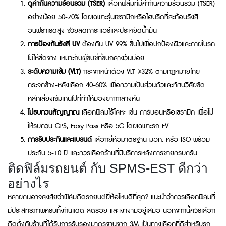
ดูค่ากันความร้อนรวม (TSER)
เลือกฟิล์มที่มีค่ากันความร้อนรวม (TSER)
อย่างน้อย 50-70% โดยเฉพาะรุ่นเซรามิกหรือไฮบริดที่สะท้อนรังสี
อินฟราเรดสูง ช่วยลดภาระแอร์และประหยัดน้ำมัน
การป้องกันรังสี UV
ต้องกัน UV 99% ขึ้นไปเพื่อปกป้องผิวและภายในรถ
ไม่ให้ซีดจาง เหมาะกับผู้ขับขี่ที่ขับกลางวันบ่อย
ระดับความเข้ม (VLT)
กระจกหน้าต้อง VLT ≥32% ตามกฎหมายไทย
กระจกข้าง-หลังเลือก 40-60% เพื่อความเป็นส่วนตัวและทัศนวิสัยชัด
หลีกเลี่ยงเข้มเกินไปที่ทำให้มองยากกลางคืน
ไม่รบกวนสัญญาณ
เลือกฟิล์มไร้โลหะ เช่น คาร์บอนหรือเซรามิก เพื่อไม่
ให้รบกวน GPS, Easy Pass หรือ 5G โดยเฉพาะรถ EV
การรับประกันและแบรนด์
เลือกยี่ห้อมาตรฐาน มอก. หรือ ISO พร้อม
ประกัน 5-10 ปี และควรเลือกร้านที่มีบริการหลังการขายครบครัน
ติดฟิล์มรถยนต์ กับ SPMS-EST ดีกว่า
อย่างไร
หลายคนอาจสงสัยว่าฟิล์มติดรถยนต์ยี่ห้อไหนดีที่สุด? แนะนำว่าควรเลือกฟิล์มที่
มีประสิทธิภาพครบทั้งกันแดด ลดรอย และเงางามอยู่เสมอ นอกจากนี้ควรเลือก
ติดตั้งกับร้านที่ได้รับการรับรองมาตรฐานจาก 3M เป็นทางเลือกที่ดีสำหรับรถ