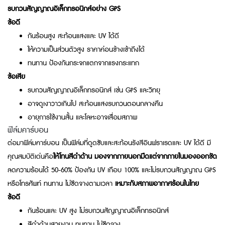
รบกวนสัญญาณอิเล็กทรอนิกส์อย่าง GPS
ข้อดี
กันร้อนสูง สะท้อนแสงและ UV ได้ดี
ให้ความเป็นส่วนตัวสูง ราคาค่อนข้างเข้าถึงได้
ทนทาน ป้องกันกระจกแตกจากแรงกระแทก
ข้อเสีย
รบกวนสัญญาณอิเล็กทรอนิกส์ เช่น GPS และวิทยุ
อาจดูเงาวาวเกินไป สะท้อนแสงรบกวนตอนกลางคืน
อายุการใช้งานสั้น และโลหะอาจเสื่อมสภาพ
ฟิล์มคาร์บอน
ต่อมาฟิล์มคาร์บอน เป็นฟิล์มที่ดูดซับและสะท้อนรังสีอินฟราเรดและ UV ได้ดี มี
คุณสมบัติเด่นคือ
ให้โทนสีดำด้าน มองจากภายนอกมืดแต่จากภายในมองออกชัด
ลดความร้อนได้ 50-60% ป้องกัน UV เกือบ 100% และไม่รบกวนสัญญาณ GPS
หรือโทรศัพท์ ทนทาน ไม่ซีดจางตามเวลา
เหมาะกับสภาพอากาศร้อนในไทย
ข้อดี
กันร้อนและ UV สูง ไม่รบกวนสัญญาณอิเล็กทรอนิกส์
สีดำด้านสวยงาม ทนทาน ไม่ซีดจาง