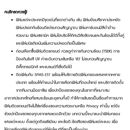
คนรักรถควรรู้!
ฟิล์มแต่ละประเภทมีจุดเด่นที่แตกต่างกัน เช่น ฟิล์มย้อมสีราคาประหยัด
ฟิล์มปรอทกันร้อนดีแต่รบกวนสัญญาณ ฟิล์มคาร์บอนมีสีดำด้าน
สวยงาม ฟิล์มเซรามิค ฟิล์มไฮบริดให้ทัศนวิสัยชัดเจนและกันร้อนได้ดีทั้งคู่
และฟิล์มนิรภัยเน้นเพิ่มความปลอดภัยเป็นพิเศษ
ก่อนเลือกซื้อฟิล์มติดรถยนต์ ควรดูค่าการกันความร้อน (TSER) การ
ป้องกันรังสี UV ค่าระดับความเข้มหรือ VLT ไม่รบกวนสัญญาณ
อิเล็กทรอนิกส์ และแบรนด์ที่เชื่อถือได้
ติดฟิล์มกับ
SPMS-EST
พร้อมให้บริการติดฟิล์มกรองแสงหลากหลาย
ประเภท พร้อมให้คำแนะนำในการเลือกฟิล์มที่ตอบโจทย์ และบริการติดตั้ง
จากทีมงานมืออาชีพ เพื่อปกป้องรถของคุณในราคาที่เหมาะสม
อากาศประเทศไทยที่แสนจะร้อนระอุแทบทั้งปี ทำให้การขับรถเป็นเรื่องท้าทายมาก
ฟิล์มติดรถยนต์จึงไม่ใช่แค่เรื่องของความสวยงามหรือ Privacy เท่านั้น แต่ยัง
ช่วยปกป้องรถของคุณจากแสงแดดอีกด้วย บทความนี้จะมาแนะนำฟิล์มกรอง
แสงแต่ละแบบ ตั้งแต่ถูกถึงพรีเมียม และข้อดี-ข้อเสียของฟิล์มแต่ละแบบ เพื่อ
ให้การเลือกฟิล์มติดรถยนต์ยี่ห้อไหนดีที่สุดเป็นเรื่องง่าย