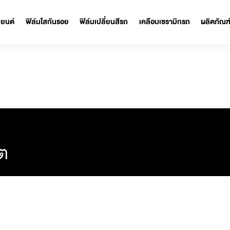
ฟิล์มรถยนต์
ฟิล์มใสกันรอย
ฟิล์มเปลี่ยนสีรถ
เคลือบเซรามิก
อร์ต