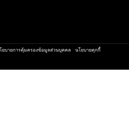
 Ceramic Ultra Clear
วิดีโอรีวิว
 Ceramic S-Edition
บทความแนะน
 Ceramic Absolute
 CM Plus
 Smart Plus
 Ceramate
นโยบายการคุ้มครองข้อมูลส่วนบุคคล
นโยบายคุกกี้
ved.