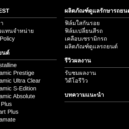
ค้นหาตัว
านทางไลน์
จำหน่า
PMS EST
ผลิตภัณฑ์ดูแล
ดต่อเรา
ฟิล์มใสกันรอย
ัครตัวแทนจำหน่าย
ฟิล์มเปลี่ยนสีรถ
okie Policy
เคลือบเซรามิก
ผลิตภัณฑ์ดูแล
ล์มรถยนต์
รีวิวผลงาน
 Crystalline
 Ceramic Prestige
รับชมผลงาน